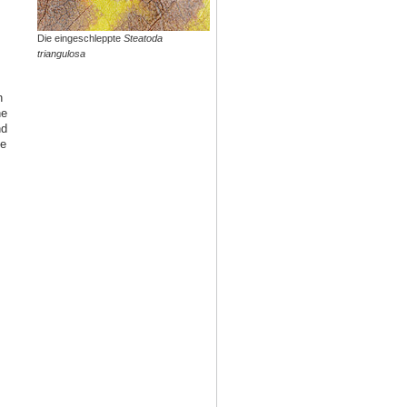
Die eingeschleppte
Steatoda
triangulosa
h
ne
nd
te