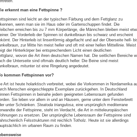
rtreten.
ie erkennt man eine Fettspinne ?
ettspinnen sind leicht an der typischen Färbung und dem Fettglanz zu
rkennen, wenn man sie im Haus oder im Gartenschuppen findet. Die
eibchen erreichen bis zu 7 mm Körperlänge, die Männchen bleiben meist etw
leiner. Der Vorderleib der Spinnen ist dunkelbraun bis schwarz und erscheint
körnt. Der Hinterleib ist linsenförmig abgeflacht und auf der Oberseite hell- bi
nkelbraun, zur Mitte hin meist heller und oft mit einer hellen Mittellinie. Meist
eigt der Hinterkörper bei entsprechendem Licht einen deutlichen
ettglanz, wovon die Art ihren deutschen Namen hat. Die seitlichen Bereiche w
ch die Unterseite sind oftmals deutlich heller. Die Beine sind meist
unkelbraun, mitunter ist eine Ringelung angedeutet.
o kommen Fettspinnen vor?
ie Art ist heute holarktisch verbreitet, wobei die Vorkommen in Nordamerika a
urch Menschen eingeschleppte Exemplare zurückgehen. In Deutschland
önnen Fettspinnen in beinahe jedem geeigneten Lebensraum gefunden
erden. Sie leben vor allem in und an Häusern, gerne unter dem Fensterbrett
der unter Schränken.
Steatoda triangulosa
, eine ursprünglich mediterrane
erwandte der Fettspinne, steht im Verdacht, die Art in mitteleuropäischen
ohnungen zu ersetzen. Der ursprüngliche Lebensraum der Fettspinne sind
hrscheinlich Felsstrukturen mit reichlich Totholz. Heute ist sie allerdings
auptsächlich im urbanen Raum zu finden.
ebensweise