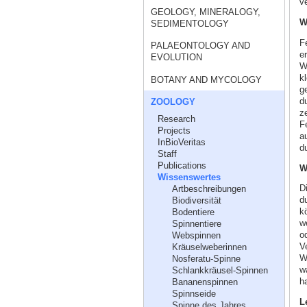
ve
GEOLOGY, MINERALOGY,
W
SEDIMENTOLOGY
F
PALAEONTOLOGY AND
e
EVOLUTION
W
k
BOTANY AND MYCOLOGY
ge
du
ZOOLOGY
z
Research
F
Projects
au
InBioVeritas
d
Staff
Publications
W
Wissenswertes
D
Artbeschreibungen
d
Biodiversität
k
Bodentiere
w
Spinnentiere
o
Webspinnen
V
Kräuselweberinnen
W
Nosferatu-Spinne
wa
Schlankkräusel-Spinnen
h
Bananenspinnen
Spinnseide
L
Spinne des Jahres