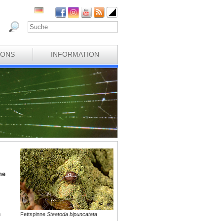
IONS
INFORMATION
ne
n
Fettspinne
Steatoda bipuncatata