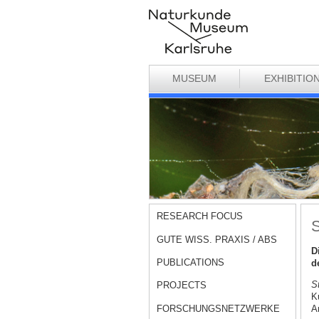
MUSEUM
EXHIBITIO
RESEARCH FOCUS
S
GUTE WISS. PRAXIS / ABS
D
PUBLICATIONS
d
S
PROJECTS
K
FORSCHUNGSNETZWERKE
A