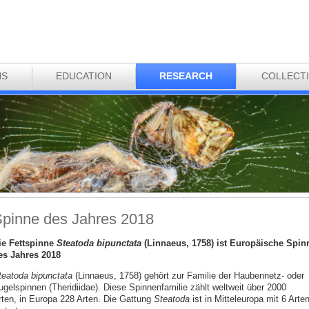
NS
EDUCATION
RESEARCH
COLLECT
pinne des Jahres 2018
ie Fettspinne
Steatoda bipunctata
(Linnaeus, 1758) ist Europäische Spin
es Jahres 2018
teatoda bipunctata
(Linnaeus, 1758) gehört zur Familie der Haubennetz- oder
ugelspinnen (Theridiidae). Diese Spinnenfamilie zählt weltweit über 2000
rten, in Europa 228 Arten. Die Gattung
Steatoda
ist in Mitteleuropa mit 6 Arte