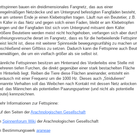
ettspinnen bauen ein dreidimensionales Fangnetz, das aus einer
nregelmäßigen Netzdecke und am Untergrund befestigten Fangfäden besteht,
ie am unteren Ende je einen Klebetropfen tragen. Läuft nun ein Beutetier, z.B.
in Käfer in das Netz und gegen solch einen Faden, bleibt er am Klebetropfen
ängen und der Fangfaden löst sich vom Untergrund mitsamt dem Käfer.
rößere Beutetiere werden meist nicht hochgehoben, verfangen sich aber durc
efreiungsversuche derart im Fangnetz, dass es für die herbeieilende Fettspin
eist leicht ist, diese mit weiterer Spinnseide bewegungsunfähig zu machen u
nschließend einen Giftbiss zu setzen. Dadurch kann die Fettspinne auch Beu
erwältigen, die um ein vielfach größer als sie selbst ist.
ännliche Fettspinnen besitzen am Hinterrand des Vorderleibs eine Stelle mit
ehreren tiefen Furchen, die direkt gegenüber einer stark bestachelten Fläche
 Hinterleib liegt. Reiben die Tiere diese Flächen aneinander, entsteht ein
eräusch mit einer Frequenz um die 1000 Hz. Dieses auch „Stridulieren“
enannte Verhalten soll das Weibchen nach Kontakt mit dessen Netz anlocken
nd das Männchen als potentiellen Paarungspartner (und nicht als potentielle
eute) kennzeichnen.
ehr Informationen zur Fettspinne:
uf den Seiten der
Arachnologischen Gesellschaft
m
Spinnenforum Wiki
der Arachnologischen Gesellschaft
m Bestimmungswerk
araneae