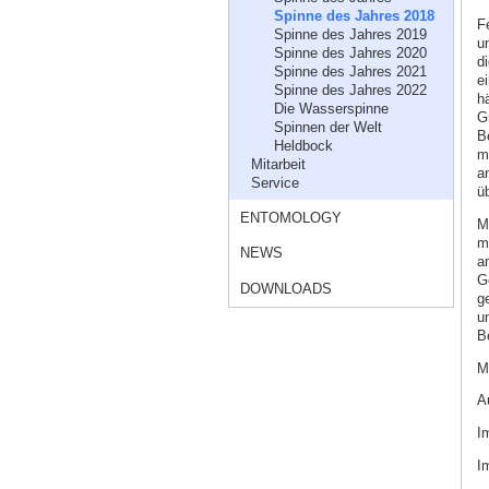
Spinne des Jahres 2018
F
Spinne des Jahres 2019
u
Spinne des Jahres 2020
d
Spinne des Jahres 2021
e
Spinne des Jahres 2022
h
Die Wasserspinne
G
Spinnen der Welt
B
Heldbock
m
Mitarbeit
a
Service
üb
ENTOMOLOGY
M
m
NEWS
am
G
DOWNLOADS
g
u
B
M
A
I
I