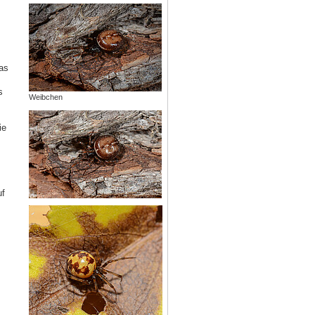
as
s
Weibchen
ie
uf