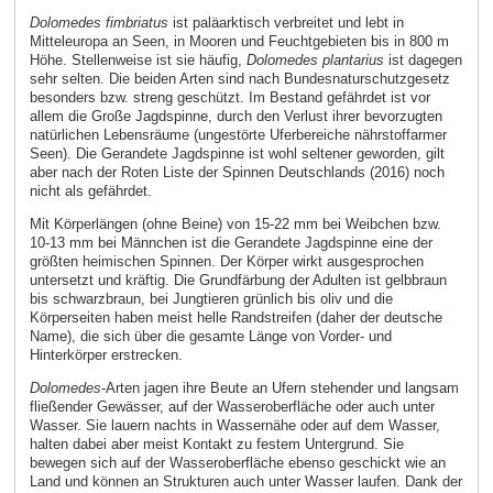
Dolomedes fimbriatus
ist paläarktisch verbreitet und lebt in
Mitteleuropa an Seen, in Mooren und Feuchtgebieten bis in 800 m
Höhe. Stellenweise ist sie häufig,
Dolomedes plantarius
ist dagegen
sehr selten. Die beiden Arten sind nach Bundesnaturschutzgesetz
besonders bzw. streng geschützt. Im Bestand gefährdet ist vor
allem die Große Jagdspinne, durch den Verlust ihrer bevorzugten
natürlichen Lebensräume (ungestörte Uferbereiche nährstoffarmer
Seen). Die Gerandete Jagdspinne ist wohl seltener geworden, gilt
aber nach der Roten Liste der Spinnen Deutschlands (2016) noch
nicht als gefährdet.
Mit Körperlängen (ohne Beine) von 15-22 mm bei Weibchen bzw.
10-13 mm bei Männchen ist die Gerandete Jagdspinne eine der
größten heimischen Spinnen. Der Körper wirkt ausgesprochen
untersetzt und kräftig. Die Grundfärbung der Adulten ist gelbbraun
bis schwarzbraun, bei Jungtieren grünlich bis oliv und die
Körperseiten haben meist helle Randstreifen (daher der deutsche
Name), die sich über die gesamte Länge von Vorder- und
Hinterkörper erstrecken.
Dolomedes
-Arten jagen ihre Beute an Ufern stehender und langsam
fließender Gewässer, auf der Wasseroberfläche oder auch unter
Wasser. Sie lauern nachts in Wassernähe oder auf dem Wasser,
halten dabei aber meist Kontakt zu festem Untergrund. Sie
bewegen sich auf der Wasseroberfläche ebenso geschickt wie an
Land und können an Strukturen auch unter Wasser laufen. Dank der