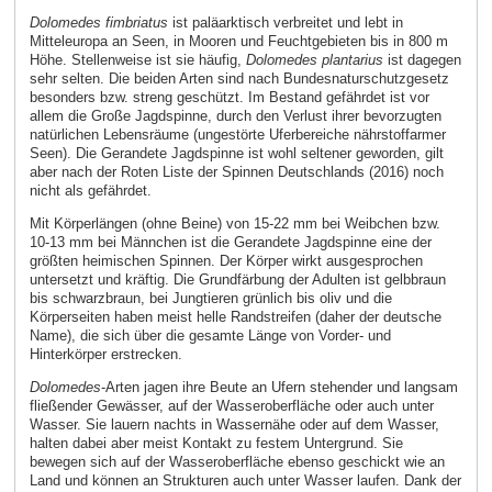
Dolomedes fimbriatus
ist paläarktisch verbreitet und lebt in
Mitteleuropa an Seen, in Mooren und Feuchtgebieten bis in 800 m
Höhe. Stellenweise ist sie häufig,
Dolomedes plantarius
ist dagegen
sehr selten. Die beiden Arten sind nach Bundesnaturschutzgesetz
besonders bzw. streng geschützt. Im Bestand gefährdet ist vor
allem die Große Jagdspinne, durch den Verlust ihrer bevorzugten
natürlichen Lebensräume (ungestörte Uferbereiche nährstoffarmer
Seen). Die Gerandete Jagdspinne ist wohl seltener geworden, gilt
aber nach der Roten Liste der Spinnen Deutschlands (2016) noch
nicht als gefährdet.
Mit Körperlängen (ohne Beine) von 15-22 mm bei Weibchen bzw.
10-13 mm bei Männchen ist die Gerandete Jagdspinne eine der
größten heimischen Spinnen. Der Körper wirkt ausgesprochen
untersetzt und kräftig. Die Grundfärbung der Adulten ist gelbbraun
bis schwarzbraun, bei Jungtieren grünlich bis oliv und die
Körperseiten haben meist helle Randstreifen (daher der deutsche
Name), die sich über die gesamte Länge von Vorder- und
Hinterkörper erstrecken.
Dolomedes
-Arten jagen ihre Beute an Ufern stehender und langsam
fließender Gewässer, auf der Wasseroberfläche oder auch unter
Wasser. Sie lauern nachts in Wassernähe oder auf dem Wasser,
halten dabei aber meist Kontakt zu festem Untergrund. Sie
bewegen sich auf der Wasseroberfläche ebenso geschickt wie an
Land und können an Strukturen auch unter Wasser laufen. Dank der