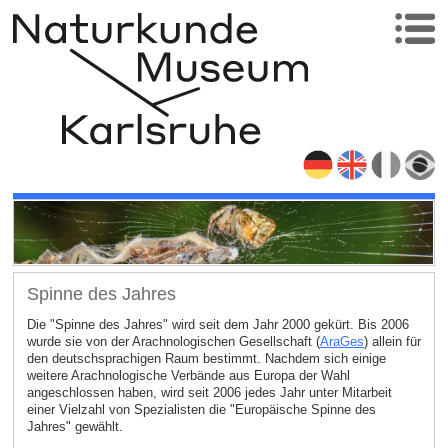
Spinne des Jahres
Die "Spinne des Jahres" wird seit dem Jahr 2000 gekürt. Bis 2006
wurde sie von der Arachnologischen Gesellschaft (
AraGes
) allein für
den deutschsprachigen Raum bestimmt. Nachdem sich einige
weitere Arachnologische Verbände aus Europa der Wahl
angeschlossen haben, wird seit 2006 jedes Jahr unter Mitarbeit
einer Vielzahl von Spezialisten die "Europäische Spinne des
Jahres" gewählt.