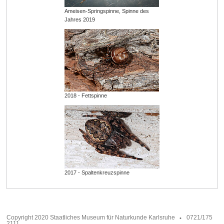
Ameisen-Springspinne, Spinne des
Jahres 2019
2018 - Fettspinne
2017 - Spaltenkreuzspinne
Copyright 2020 Staatliches Museum für Naturkunde Karlsruhe
0721/175
2111