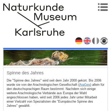
Spinne des Jahres
Die "Spinne des Jahres" wird seit dem Jahr 2000 gekürt. Bis 2006
wurde sie von der Arachnologischen Gesellschaft (
AraGes
) allein für
den deutschsprachigen Raum bestimmt. Nachdem sich einige
weitere Arachnologische Verbände aus Europa der Wahl
angeschlossen haben, wird seit 2006 jedes Jahr unter Mitarbeit
einer Vielzahl von Spezialisten die "Europäische Spinne des
Jahres" gewählt.