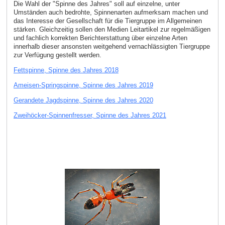
Die Wahl der "Spinne des Jahres" soll auf einzelne, unter
Umständen auch bedrohte, Spinnenarten aufmerksam machen und
das Interesse der Gesellschaft für die Tiergruppe im Allgemeinen
stärken. Gleichzeitig sollen den Medien Leitartikel zur regelmäßigen
und fachlich korrekten Berichterstattung über einzelne Arten
innerhalb dieser ansonsten weitgehend vernachlässigten Tiergruppe
zur Verfügung gestellt werden.
Fettspinne, Spinne des Jahres 2018
Ameisen-Springspinne, Spinne des Jahres 2019
Gerandete Jagdspinne, Spinne des Jahres 2020
Zweihöcker-Spinnenfresser, Spinne des Jahres 2021