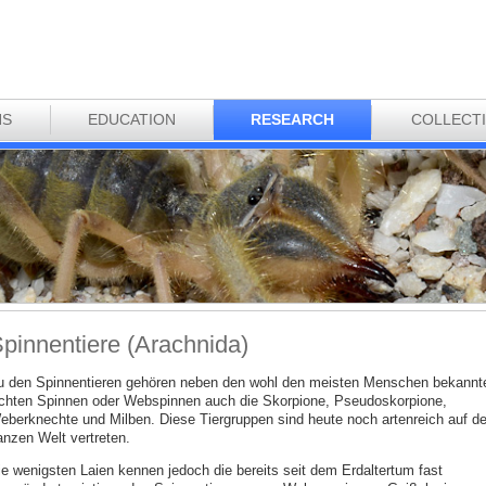
NS
EDUCATION
RESEARCH
COLLECT
pinnentiere (Arachnida)
u den Spinnentieren gehören neben den wohl den meisten Menschen bekannt
chten Spinnen oder Webspinnen auch die Skorpione, Pseudoskorpione,
eberknechte und Milben. Diese Tiergruppen sind heute noch artenreich auf de
anzen Welt vertreten.
ie wenigsten Laien kennen jedoch die bereits seit dem Erdaltertum fast