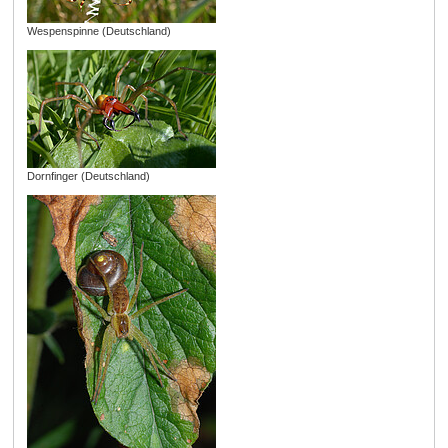
Wespenspinne (Deutschland)
Dornfinger (Deutschland)