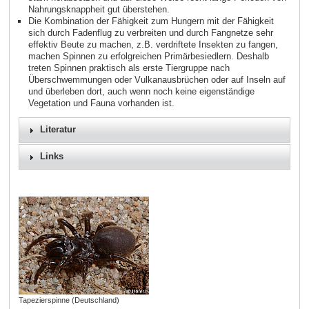
Nahrungsknappheit gut überstehen.
Die Kombination der Fähigkeit zum Hungern mit der Fähigkeit
sich durch Fadenflug zu verbreiten und durch Fangnetze sehr
effektiv Beute zu machen, z.B. verdriftete Insekten zu fangen,
machen Spinnen zu erfolgreichen Primärbesiedlern. Deshalb
treten Spinnen praktisch als erste Tiergruppe nach
Überschwemmungen oder Vulkanausbrüchen oder auf Inseln auf
und überleben dort, auch wenn noch keine eigenständige
Vegetation und Fauna vorhanden ist.
Literatur
Links
Tapezierspinne (Deutschland)