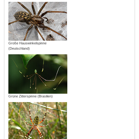
Große Hauswinkelspinne
(Deutschland)
Grüne Zitterspinne (Brasilien)