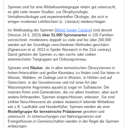
Spinnen sind für eine Wirbellosentiergruppe relativ gut untersucht,
es gibt viele neuere Studien, zur Ökophysiologie,
Verhaltensökologie und experimentellen Ökologie, die sich in
einigen modernen Lehrbüchern (s. Literatur) niederschlagen.
Im Weltkatalog der Spinnen (
World Spider Catalog
) sind derzeit
(Version 24.5, 2023)
über 51.000 Spinnenarten
in 135 Familien
verzeichnet, mindestens doppelt so viele und bis über 200.000
werden auf der Grundlage verschiedener Methoden geschätzt
(Agnarsson et al. 2013 in Spider Research in the 21st century).
Damit gehören die Spinnen zu den sechs oder sieben
artenreichsten Tiergruppen auf Ordnungsniveau.
Spinnen sind
Räuber
, die in allen terrestrischen Ökosystemen in
hohen Artenzahlen und großer Abundanz zu finden sind.Sie leben in
Wiesen, Wäldern, im Gebirge und in Wüsten, in Höhlen und auf
Gletschern, in der Gezeitenzone und mit einer Art (der
Wasserspinne
Argyroneta aquatica
) sogar im Süßwasser. Die
meisten Arten sind Generalisten, die vor allem Insekten, aber auch
andere Arthropoden, Spinnen eingeschlossen, erbeuten. Sie sind
strikter fleischfressend als andere räuberisch lebende Wirbellose
wie z.B. Laufkäfer und Hundertfüßer. Spinnen werden als eine
Modellgruppe für terrestrische Prädatoren
gesehen und
untersucht. In Untersuchungen von Nahrungsnetzen und
Energieflüssen in Gemeinschaften werden in der Regel die Spinnen
einbezogen.