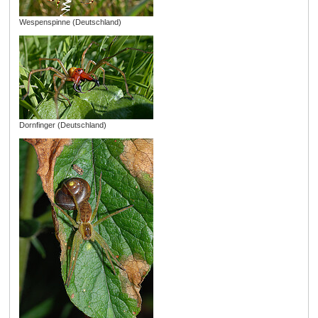
Wespenspinne (Deutschland)
Dornfinger (Deutschland)