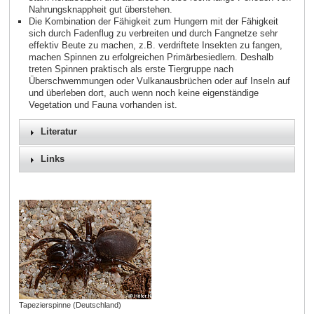
Nahrungsknappheit gut überstehen.
Die Kombination der Fähigkeit zum Hungern mit der Fähigkeit
sich durch Fadenflug zu verbreiten und durch Fangnetze sehr
effektiv Beute zu machen, z.B. verdriftete Insekten zu fangen,
machen Spinnen zu erfolgreichen Primärbesiedlern. Deshalb
treten Spinnen praktisch als erste Tiergruppe nach
Überschwemmungen oder Vulkanausbrüchen oder auf Inseln auf
und überleben dort, auch wenn noch keine eigenständige
Vegetation und Fauna vorhanden ist.
Literatur
Links
Tapezierspinne (Deutschland)