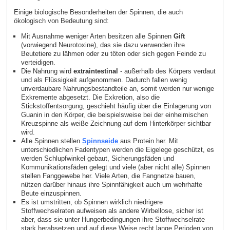
Einige biologische Besonderheiten der Spinnen, die auch
ökologisch von Bedeutung sind:
Mit Ausnahme weniger Arten besitzen alle Spinnen
Gift
(vorwiegend Neurotoxine), das sie dazu verwenden ihre
Beutetiere zu lähmen oder zu töten oder sich gegen Feinde zu
verteidigen.
Die Nahrung wird
extraintestinal
- außerhalb des Körpers verdaut
und als Flüssigkeit aufgenommen. Dadurch fallen wenig
unverdaubare Nahrungsbestandteile an, somit werden nur wenige
Exkremente abgesetzt. Die Exkretion, also die
Stickstoffentsorgung, geschieht häufig über die Einlagerung von
Guanin in den Körper, die beispielsweise bei der einheimischen
Kreuzspinne als weiße Zeichnung auf dem Hinterkörper sichtbar
wird.
Alle Spinnen stellen
Spinnseide
aus Protein her. Mit
unterschiedlichen Fadentypen werden die Eigelege geschützt, es
werden Schlupfwinkel gebaut, Sicherungsfäden und
Kommunikationsfäden gelegt und viele (aber nicht alle) Spinnen
stellen Fanggewebe her. Viele Arten, die Fangnetze bauen,
nützen darüber hinaus ihre Spinnfähigkeit auch um wehrhafte
Beute einzuspinnen.
Es ist umstritten, ob Spinnen wirklich niedrigere
Stoffwechselraten aufweisen als andere Wirbellose, sicher ist
aber, dass sie unter Hungerbedingungen ihre Stoffwechselrate
stark herabsetzen und auf diese Weise recht lange Perioden von