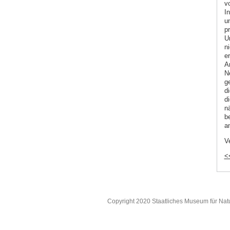
v
I
u
p
U
n
e
A
N
g
d
d
n
b
a
V
<
Copyright 2020 Staatliches Museum für Nat