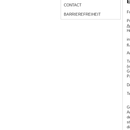
E
CONTACT
F
BARRIEREFREIHEIT
P
A
H
i
e.
A
T
(
G
P
D
T
G
A
d
s
d