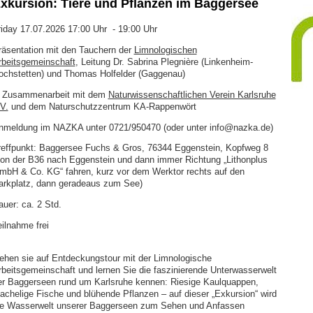
xkursion: Tiere und Pflanzen im Baggersee
riday 17.07.2026 17:00 Uhr - 19:00 Uhr
räsentation mit den Tauchern der
Limnologischen
rbeitsgemeinschaft
, Leitung Dr. Sabrina Plegnière (Linkenheim-
ochstetten) und Thomas Holfelder (Gaggenau)
n Zusammenarbeit mit dem
Naturwissenschaftlichen Verein Karlsruhe
V.
und dem Naturschutzzentrum KA-Rappenwört
nmeldung im NAZKA unter 0721/950470 (oder unter info@nazka.de)
reffpunkt: Baggersee Fuchs & Gros, 76344 Eggenstein, Kopfweg 8
von der B36 nach Eggenstein und dann immer Richtung „Lithonplus
mbH & Co. KG“ fahren, kurz vor dem Werktor rechts auf den
arkplatz, dann geradeaus zum See)
auer: ca. 2 Std.
eilnahme frei
ehen sie auf Entdeckungstour mit der Limnologische
rbeitsgemeinschaft und lernen Sie die faszinierende Unterwasserwelt
er Baggerseen rund um Karlsruhe kennen: Riesige Kaulquappen,
tachelige Fische und blühende Pflanzen – auf dieser „Exkursion“ wird
ie Wasserwelt unserer Baggerseen zum Sehen und Anfassen