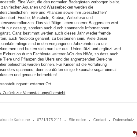
orgestellt. Eine Welt, die den normalen Badegästen verborgen bleibt.
n zahlriechen Aquarien und Wasserbecken werden die
nterschiedlichen Tiere und Pflanzen sowie ihre „Geschichten“
räsentiert: Fische, Muscheln, Krebse, Wirbellose und
nterwasserpflanzen. Das vielfältige Leben unserer Baggerseen wird
icht nur gezeigt, sondern auch durch spannende Informationen
rgänzt. Ganz bestimmt werden auch dieses Jahr wieder fremde
rten, auch Neobiota genannt, zu bestaunen sein. Viele dieser
euankömmlinge sind in den vergangenen Jahrzehnten zu uns
ekommen und breiten sich nun hier aus. Unterstützt und ergänzt wird
ie Exkursion durch Fachleute weiterer AGs des NWV, so dass auch
ie Tiere und Pflanzen des Ufers und der angrenzenden Bereiche
äher beleuchtet werden können. Für Kinder ist die Vorführung
esonders spannend, denn sie dürfen einige Exponate sogar einmal
nfassen und genauer betrachten!
eranstaltungsort:
externer Ort
< Zurück zur Veranstaltungsübersicht
urkunde Karlsruhe
0721/175 2111
Site notice
Contact
Datenschutz