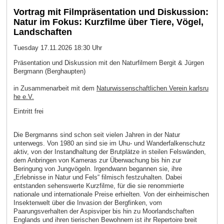
Vortrag mit Filmpräsentation und Diskussion:
Natur im Fokus: Kurzfilme über Tiere, Vögel,
Landschaften
Tuesday 17.11.2026 18:30 Uhr
Präsentation und Diskussion mit den Naturfilmern Bergit & Jürgen
Bergmann (Berghaupten)
in Zusammenarbeit mit dem
Naturwissenschaftlichen Verein karlsru
he e.V.
Eintritt frei
Die Bergmanns sind schon seit vielen Jahren in der Natur
unterwegs. Von 1980 an sind sie im Uhu- und Wanderfalkenschutz
aktiv, von der Instandhaltung der Brutplätze in steilen Felswänden,
dem Anbringen von Kameras zur Überwachung bis hin zur
Beringung von Jungvögeln. Irgendwann begannen sie, ihre
„Erlebnisse in Natur und Fels“ filmisch festzuhalten. Dabei
entstanden sehenswerte Kurzfilme, für die sie renommierte
nationale und internationale Preise erhielten. Von der einheimischen
Insektenwelt über die Invasion der Bergfinken, vom
Paarungsverhalten der Aspisviper bis hin zu Moorlandschaften
Englands und ihren tierischen Bewohnern ist ihr Repertoire breit