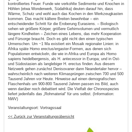
kontrolliertes Feuer. Funde wie verkohlte Sedimente und Knochen in
Höhlen (etwa Wonderwerk, Südafrika) deuten darauf hin, dass
Wärme, Schutz und wohl auch das Kochen in den Werkzeugkasten
kommen. Das macht kältere Breiten bewohnbar – ein
entscheidender Schritt für die Eroberung Eurasiens. – Biologisch
sehen wir größere Körper, größere Gehirnvolumen und vermutlich
längere Kindheiten – Zeichen eines Lebens, das mehr Kooperation
und Fürsorge braucht. Doch es gibt nicht den einen typischen
Urmenschen. Um ~1 Ma existiert ein Mosaik regionaler Linien: in
Afrika späte Homo erectus/ergaster-Formen, aus denen sich
Populationen entwickeln, die wie in Afrika und Europa als Homo
sapiens heidelbergensis, als H. antecessor in Europa; und in Ost-
und Südostasien als langlebiger H. erectus finden. Aus diesem
Netzwerk gehen zunächst Denisovaner dann Neandertaler hervor –
wahrscheinlich nach weiteren Klimasprüngen zwischen 700 und 500
Tausend Jahren vor Heute. Hinweise auf einen demografischen
Flaschenhals um 900-800 Tausend Jahren passen ins Bild, auch
wenn darüber noch debattiert wird. Die Vielfalt der Chronospezies
liefert jedenfalls das „Rohmaterial“ für uns selbst. (Information:
NWV)
Veranstaltungsort:
Vortragssaal
<< Zurück zur Veranstaltungsübersicht