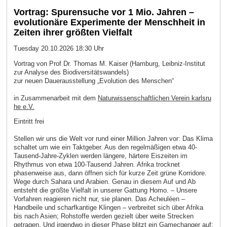
Vortrag: Spurensuche vor 1 Mio. Jahren –
evolutionäre Experimente der Menschheit in
Zeiten ihrer größten Vielfalt
Tuesday 20.10.2026 18:30 Uhr
Vortrag von Prof Dr. Thomas M. Kaiser (Hamburg, Leibniz-Institut
zur Analyse des Biodiversitätswandels)
zur neuen Dauerausstellung „Evolution des Menschen“
in Zusammenarbeit mit dem
Naturwissenschaftlichen Verein karlsru
he e.V.
Eintritt frei
Stellen wir uns die Welt vor rund einer Million Jahren vor: Das Klima
schaltet um wie ein Taktgeber. Aus den regelmäßigen etwa 40-
Tausend-Jahre-Zyklen werden längere, härtere Eiszeiten im
Rhythmus von etwa 100-Tausend Jahren. Afrika trocknet
phasenweise aus, dann öffnen sich für kurze Zeit grüne Korridore.
Wege durch Sahara und Arabien. Genau in diesem Auf und Ab
entsteht die größte Vielfalt in unserer Gattung Homo. – Unsere
Vorfahren reagieren nicht nur, sie planen. Das Acheuléen –
Handbeile und scharfkantige Klingen – verbreitet sich über Afrika
bis nach Asien; Rohstoffe werden gezielt über weite Strecken
getragen. Und irgendwo in dieser Phase blitzt ein Gamechanger auf: