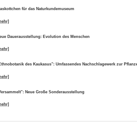
askottchen für das Naturkundemuseum
mehr]
eue Dauerausstellung: Evolution des Menschen
mehr]
Ethnobotanik des Kaukasus": Umfassendes Nachschlagewerk zur Pflanzen
mehr]
Versammelt": Neue Große Sonderausstellung
mehr]