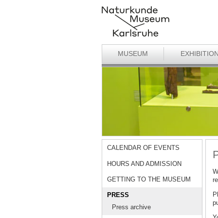
MUSEUM
EXHIBITIO
CALENDAR OF EVENTS
P
HOURS AND ADMISSION
W
GETTING TO THE MUSEUM
r
Pl
PRESS
p
Press archive
Yo