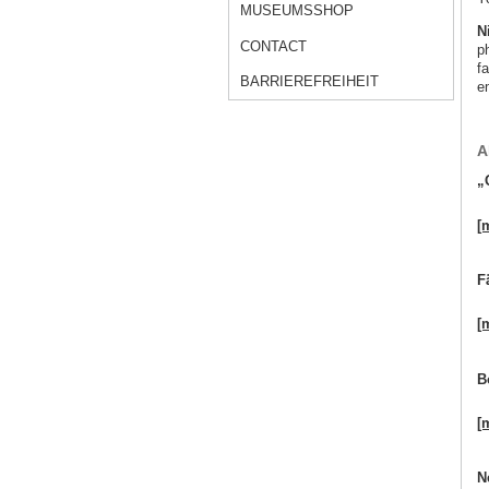
MUSEUMSSHOP
N
CONTACT
p
f
BARRIEREFREIHEIT
e
A
„
[
F
[
B
[
N