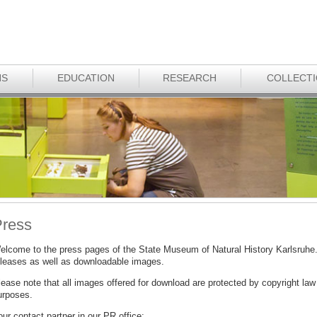
NS
EDUCATION
RESEARCH
COLLECT
ress
elcome to the press pages of the State Museum of Natural History Karlsruhe. H
eleases as well as downloadable images.
ease note that all images offered for download are protected by copyright law 
urposes.
ur contact partner in our PR office: