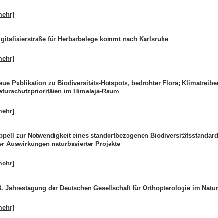
mehr]
igitalisierstraße für Herbarbelege kommt nach Karlsruhe
mehr]
eue Publikation zu Biodiversitäts-Hotspots, bedrohter Flora; Klimatreibe
aturschutzprioritäten im Himalaja-Raum
mehr]
ppell zur Notwendigkeit eines standortbezogenen Biodiversitätsstandard
er Auswirkungen naturbasierter Projekte
mehr]
8. Jahrestagung der Deutschen Gesellschaft für Orthopterologie im Nat
mehr]