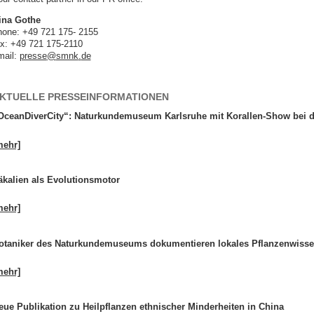
ina Gothe
hone: +49 721 175- 2155
ax: +49 721 175-2110
mail:
presse
@
smnk
.
de
KTUELLE PRESSEINFORMATIONEN
OceanDiverCity“: Naturkundemuseum Karlsruhe mit Korallen-Show bei d
mehr]
äkalien als Evolutionsmotor
mehr]
otaniker des Naturkundemuseums dokumentieren lokales Pflanzenwiss
mehr]
eue Publikation zu Heilpflanzen ethnischer Minderheiten in China