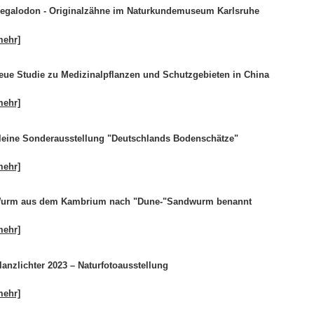
egalodon - Originalzähne im Naturkundemuseum Karlsruhe
mehr]
eue Studie zu Medizinalpflanzen und Schutzgebieten in China
mehr]
leine Sonderausstellung "Deutschlands Bodenschätze"
mehr]
urm aus dem Kambrium nach "Dune-"Sandwurm benannt
mehr]
lanzlichter 2023 – Naturfotoausstellung
mehr]