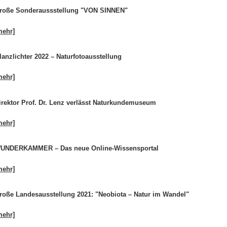
roße Sonderaussstellung "VON SINNEN"
mehr]
lanzlichter 2022 – Naturfotoausstellung
mehr]
irektor Prof. Dr. Lenz verlässt Naturkundemuseum
mehr]
UNDERKAMMER – Das neue Online-Wissensportal
mehr]
roße Landesausstellung 2021: "Neobiota – Natur im Wandel"
mehr]