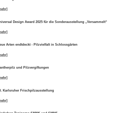
mehr]
niversal Design Award 2025 für die Sonderausstellung „Versammelt“
mehr]
eue Arten endtdeckt - Pilzvielfalt in Schlossgärten
mehr]
antherpilz und Pilzvergiftungen
mehr]
0. Karlsruher Frischpilzausstellung
mehr]