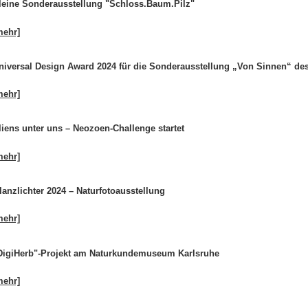
leine Sonderausstellung "Schloss.Baum.Pilz"
mehr]
niversal Design Award 2024 für die Sonderausstellung „Von Sinnen“ d
mehr]
liens unter uns – Neozoen-Challenge startet
mehr]
lanzlichter 2024 – Naturfotoausstellung
mehr]
DigiHerb"-Projekt am Naturkundemuseum Karlsruhe
mehr]