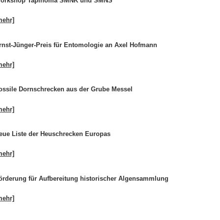
orkshop Tapinoma SMNK und SMNS
mehr]
rnst-Jünger-Preis für Entomologie an Axel Hofmann
mehr]
ossile Dornschrecken aus der Grube Messel
mehr]
eue Liste der Heuschrecken Europas
mehr]
örderung für Aufbereitung historischer Algensammlung
mehr]