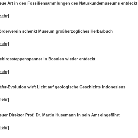
eue Art in den Fossiliensammlungen des Naturkundemuseums entdeckt
mehr]
örderverein schenkt Museum großherzogliches Herbarbuch
mehr]
ebirgssteppenspanner in Bosnien wieder entdeckt
mehr]
äfer-Evolution wirft Licht auf geologische Geschichte Indonesiens
mehr]
euer Direktor Prof. Dr. Martin Husemann in sein Amt eingeführt
mehr]