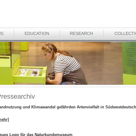
NS
EDUCATION
RESEARCH
COLLECT
ressearchiv
andnutzung und Klimawandel gefährden Artenvielfalt in Südwestdeutsc
mehr]
eues Logo für das Naturkundemuseum