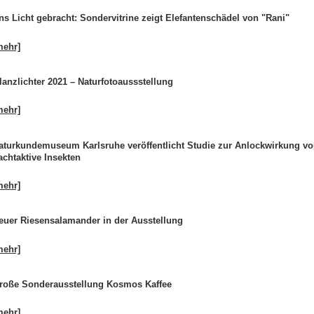
ns Licht gebracht: Sondervitrine zeigt Elefantenschädel von "Rani"
mehr]
lanzlichter 2021 – Naturfotoaussstellung
mehr]
aturkundemuseum Karlsruhe veröffentlicht Studie zur Anlockwirkung v
achtaktive Insekten
mehr]
euer Riesensalamander in der Ausstellung
mehr]
roße Sonderausstellung Kosmos Kaffee
mehr]