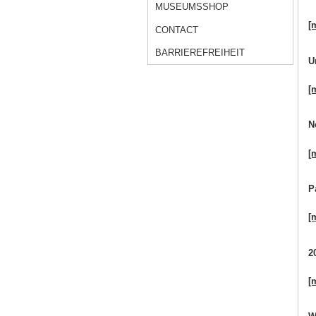
MUSEUMSSHOP
[
CONTACT
BARRIEREFREIHEIT
U
[
N
[
P
[
2
[