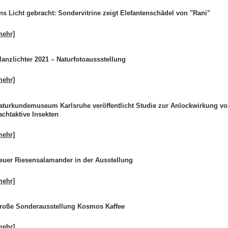
ns Licht gebracht: Sondervitrine zeigt Elefantenschädel von "Rani"
mehr]
lanzlichter 2021 – Naturfotoaussstellung
mehr]
aturkundemuseum Karlsruhe veröffentlicht Studie zur Anlockwirkung v
achtaktive Insekten
mehr]
euer Riesensalamander in der Ausstellung
mehr]
roße Sonderausstellung Kosmos Kaffee
mehr]