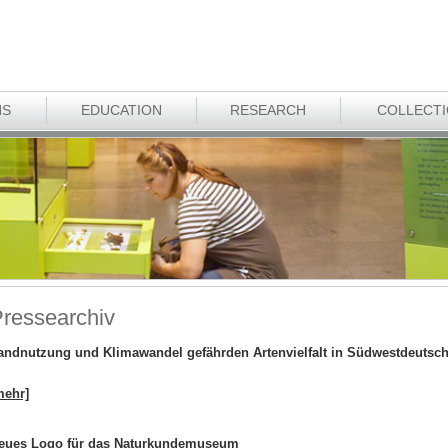
NS
EDUCATION
RESEARCH
COLLECT
ressearchiv
andnutzung und Klimawandel gefährden Artenvielfalt in Südwestdeutsc
mehr]
eues Logo für das Naturkundemuseum