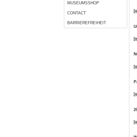
MUSEUMSSHOP
[
CONTACT
BARRIEREFREIHEIT
U
[
N
[
P
[
2
[