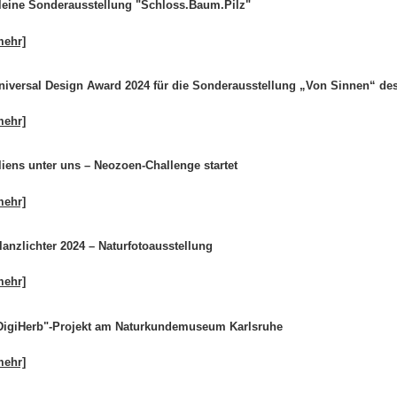
leine Sonderausstellung "Schloss.Baum.Pilz"
mehr]
niversal Design Award 2024 für die Sonderausstellung „Von Sinnen“ d
mehr]
liens unter uns – Neozoen-Challenge startet
mehr]
lanzlichter 2024 – Naturfotoausstellung
mehr]
DigiHerb"-Projekt am Naturkundemuseum Karlsruhe
mehr]