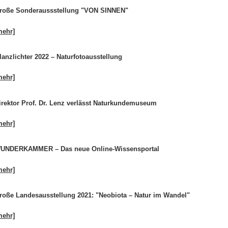
roße Sonderaussstellung "VON SINNEN"
mehr]
lanzlichter 2022 – Naturfotoausstellung
mehr]
irektor Prof. Dr. Lenz verlässt Naturkundemuseum
mehr]
UNDERKAMMER – Das neue Online-Wissensportal
mehr]
roße Landesausstellung 2021: "Neobiota – Natur im Wandel"
mehr]