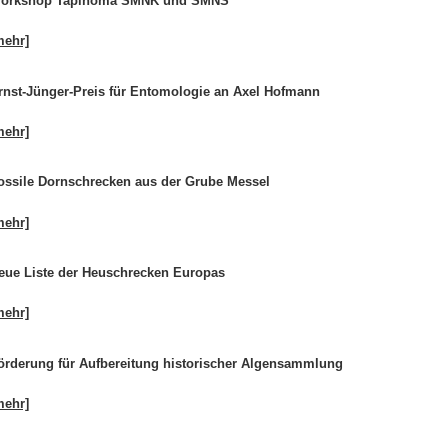
orkshop Tapinoma SMNK und SMNS
mehr]
rnst-Jünger-Preis für Entomologie an Axel Hofmann
mehr]
ossile Dornschrecken aus der Grube Messel
mehr]
eue Liste der Heuschrecken Europas
mehr]
örderung für Aufbereitung historischer Algensammlung
mehr]