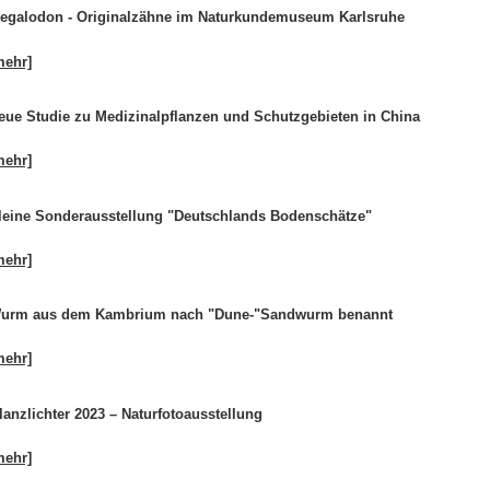
egalodon - Originalzähne im Naturkundemuseum Karlsruhe
mehr]
eue Studie zu Medizinalpflanzen und Schutzgebieten in China
mehr]
leine Sonderausstellung "Deutschlands Bodenschätze"
mehr]
urm aus dem Kambrium nach "Dune-"Sandwurm benannt
mehr]
lanzlichter 2023 – Naturfotoausstellung
mehr]