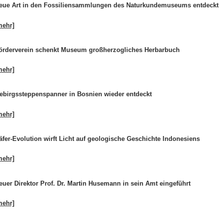
eue Art in den Fossiliensammlungen des Naturkundemuseums entdeckt
mehr]
örderverein schenkt Museum großherzogliches Herbarbuch
mehr]
ebirgssteppenspanner in Bosnien wieder entdeckt
mehr]
äfer-Evolution wirft Licht auf geologische Geschichte Indonesiens
mehr]
euer Direktor Prof. Dr. Martin Husemann in sein Amt eingeführt
mehr]