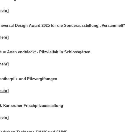
mehr]
niversal Design Award 2025 für die Sonderausstellung „Versammelt“
mehr]
eue Arten endtdeckt - Pilzvielfalt in Schlossgärten
mehr]
antherpilz und Pilzvergiftungen
mehr]
0. Karlsruher Frischpilzausstellung
mehr]