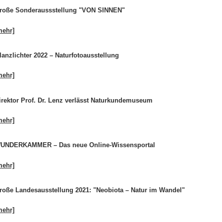
roße Sonderaussstellung "VON SINNEN"
mehr]
lanzlichter 2022 – Naturfotoausstellung
mehr]
irektor Prof. Dr. Lenz verlässt Naturkundemuseum
mehr]
UNDERKAMMER – Das neue Online-Wissensportal
mehr]
roße Landesausstellung 2021: "Neobiota – Natur im Wandel"
mehr]