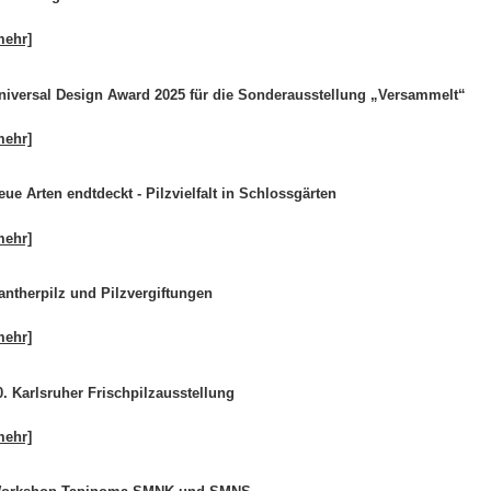
mehr]
niversal Design Award 2025 für die Sonderausstellung „Versammelt“
mehr]
eue Arten endtdeckt - Pilzvielfalt in Schlossgärten
mehr]
antherpilz und Pilzvergiftungen
mehr]
0. Karlsruher Frischpilzausstellung
mehr]