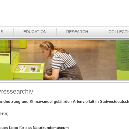
NS
EDUCATION
RESEARCH
COLLECT
ressearchiv
andnutzung und Klimawandel gefährden Artenvielfalt in Südwestdeutsc
mehr]
eues Logo für das Naturkundemuseum