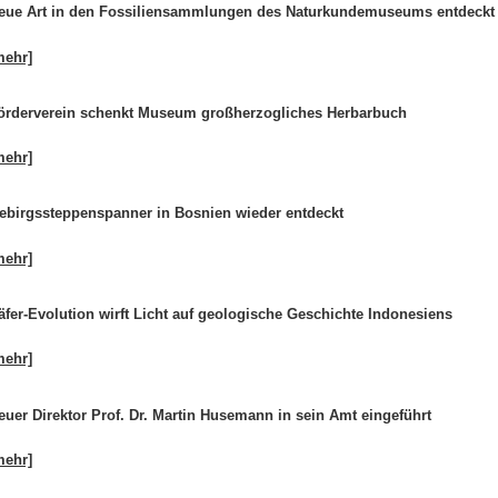
eue Art in den Fossiliensammlungen des Naturkundemuseums entdeckt
mehr]
örderverein schenkt Museum großherzogliches Herbarbuch
mehr]
ebirgssteppenspanner in Bosnien wieder entdeckt
mehr]
äfer-Evolution wirft Licht auf geologische Geschichte Indonesiens
mehr]
euer Direktor Prof. Dr. Martin Husemann in sein Amt eingeführt
mehr]