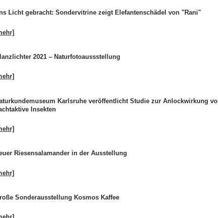
ns Licht gebracht: Sondervitrine zeigt Elefantenschädel von "Rani"
mehr]
lanzlichter 2021 – Naturfotoaussstellung
mehr]
aturkundemuseum Karlsruhe veröffentlicht Studie zur Anlockwirkung v
achtaktive Insekten
mehr]
euer Riesensalamander in der Ausstellung
mehr]
roße Sonderausstellung Kosmos Kaffee
mehr]