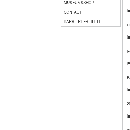
MUSEUMSSHOP
[
CONTACT
BARRIEREFREIHEIT
U
[
N
[
P
[
2
[