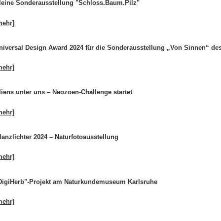
leine Sonderausstellung "Schloss.Baum.Pilz"
mehr]
niversal Design Award 2024 für die Sonderausstellung „Von Sinnen“ d
mehr]
liens unter uns – Neozoen-Challenge startet
mehr]
lanzlichter 2024 – Naturfotoausstellung
mehr]
DigiHerb"-Projekt am Naturkundemuseum Karlsruhe
mehr]