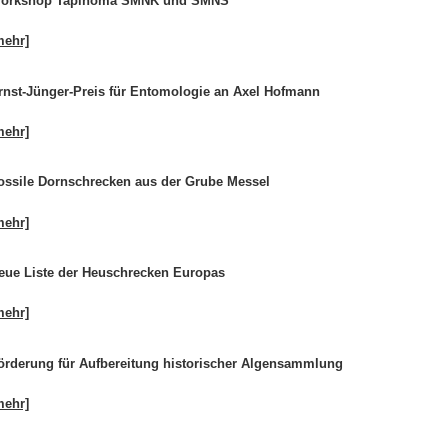
orkshop Tapinoma SMNK und SMNS
mehr]
rnst-Jünger-Preis für Entomologie an Axel Hofmann
mehr]
ossile Dornschrecken aus der Grube Messel
mehr]
eue Liste der Heuschrecken Europas
mehr]
örderung für Aufbereitung historischer Algensammlung
mehr]