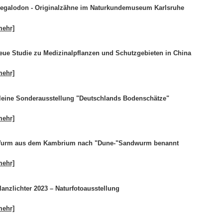
egalodon - Originalzähne im Naturkundemuseum Karlsruhe
mehr]
eue Studie zu Medizinalpflanzen und Schutzgebieten in China
mehr]
leine Sonderausstellung "Deutschlands Bodenschätze"
mehr]
urm aus dem Kambrium nach "Dune-"Sandwurm benannt
mehr]
lanzlichter 2023 – Naturfotoausstellung
mehr]