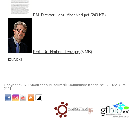
PM_Direktor_Lenz_Abschied.pdf
(240 KB)
Prof._Dr._Norbert_Lenz.jpg
(5 MB)
[zurück]
Copyright 2020 Staatliches Museum für Naturkunde Karlsruhe
0721/175
2111