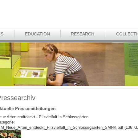
NS
EDUCATION
RESEARCH
COLLECT
ressearchiv
ktuelle Pressemitteilungen
ue Arten endtdeckt - Pilzvielfalt in Schlossgärten
ategorie:
M_Neue_Arten_entdeckt_Pilzvielfalt_in_Schlosssgaerten_SMNK.pdf
(136 K