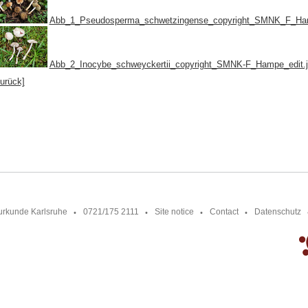
Abb_1_Pseudosperma_schwetzingense_copyright_SMNK_F_Ham
Abb_2_Inocybe_schweyckertii_copyright_SMNK-F_Hampe_edit.
zurück]
urkunde Karlsruhe
0721/175 2111
Site notice
Contact
Datenschutz