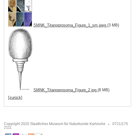
SMNK_Titanoprosoma_Figure_1_sm.jpeg
(3 MB)
SMNK_Titanoprosoma_Figure_2.jpg
(8 MB)
[zurück]
Copyright 2020 Staatliches Museum für Naturkunde Karlsruhe
0721/175
2111