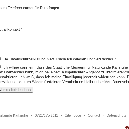
ltern Telefonnummer für Rückfragen
otfallkontakt
*
Die
Datenschutzerklärung
hierzu habe ich gelesen und verstanden.
*
Ich willige darin ein, dass das Staatliche Museum für Naturkunde Karlsruh
azu verwenden kann, mich bei einem ausgebuchten Angebot zu informieren/ber
ontaktieren. Ich weiß, dass ich meine Einwilligung jederzeit widerrufen kann.
nwilligung bis zum Widerruf erfolgten Verarbeitung bleibt unberührt.
Datensch
Verbindlich buchen
urkunde Karlsruhe
0721/175 2111
Site notice
Contact
Datenschutz