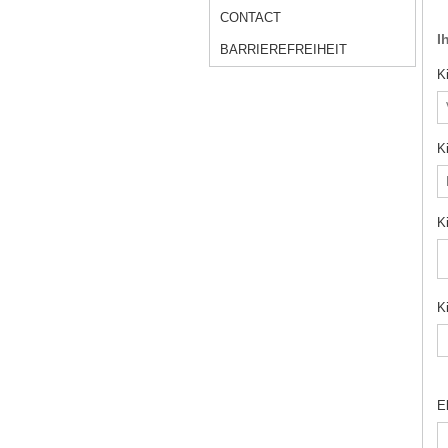
CONTACT
I
BARRIEREFREIHEIT
K
K
K
K
E