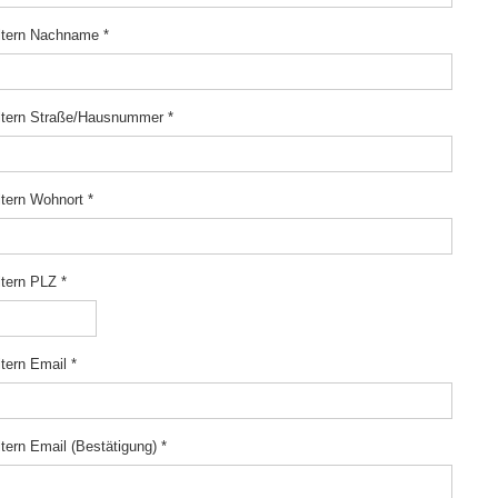
ltern Nachname
*
ltern Straße/Hausnummer
*
ltern Wohnort
*
ltern PLZ
*
ltern Email
*
ltern Email (Bestätigung)
*