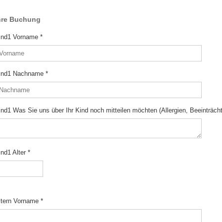
hre Buchung
ind1 Vorname
*
ind1 Nachname
*
ind1 Was Sie uns über Ihr Kind noch mitteilen möchten (Allergien, Beeinträch
ind1 Alter
*
ltern Vorname
*