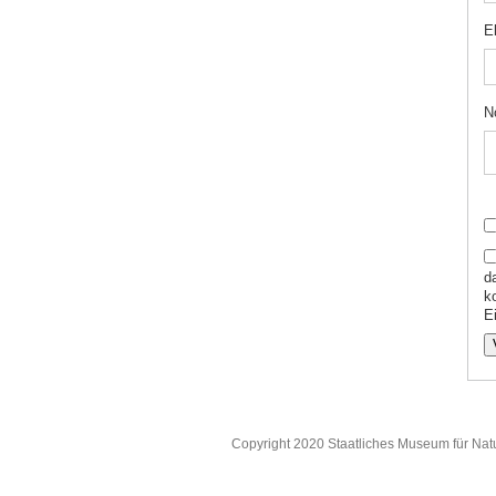
E
N
d
k
Ei
Copyright 2020 Staatliches Museum für Nat