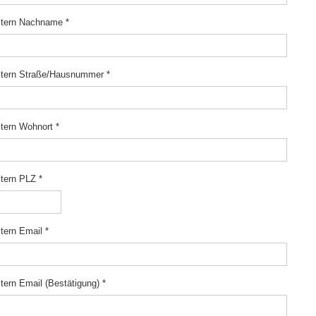
ltern Nachname
*
ltern Straße/Hausnummer
*
ltern Wohnort
*
ltern PLZ
*
ltern Email
*
ltern Email (Bestätigung)
*