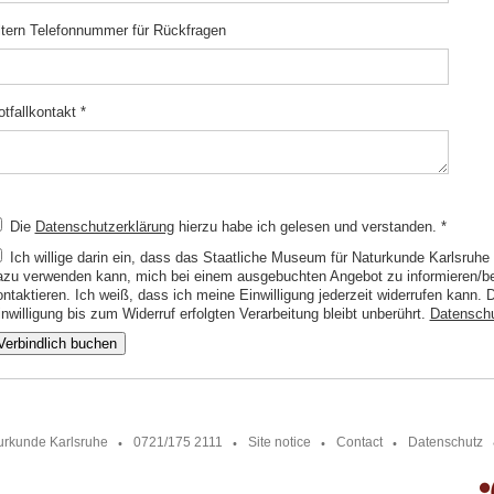
ltern Telefonnummer für Rückfragen
otfallkontakt
*
Die
Datenschutzerklärung
hierzu habe ich gelesen und verstanden.
*
Ich willige darin ein, dass das Staatliche Museum für Naturkunde Karlsruh
azu verwenden kann, mich bei einem ausgebuchten Angebot zu informieren/ber
ontaktieren. Ich weiß, dass ich meine Einwilligung jederzeit widerrufen kann.
nwilligung bis zum Widerruf erfolgten Verarbeitung bleibt unberührt.
Datensch
Verbindlich buchen
urkunde Karlsruhe
0721/175 2111
Site notice
Contact
Datenschutz