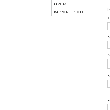
CONTACT
I
BARRIEREFREIHEIT
K
K
K
K
E