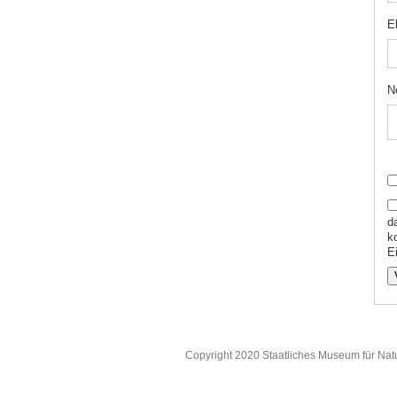
E
N
d
k
Ei
Copyright 2020 Staatliches Museum für Nat