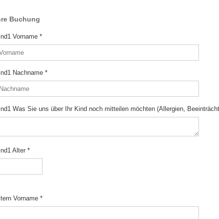
hre Buchung
ind1 Vorname
*
ind1 Nachname
*
ind1 Was Sie uns über Ihr Kind noch mitteilen möchten (Allergien, Beeinträch
ind1 Alter
*
ltern Vorname
*