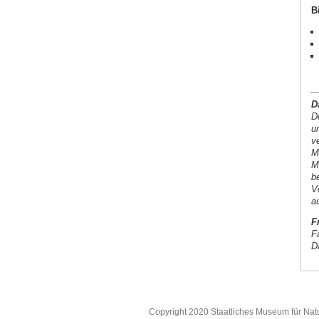
B
D
D
u
v
M
M
b
V
a
F
F
D
Copyright 2020 Staatliches Museum für Nat