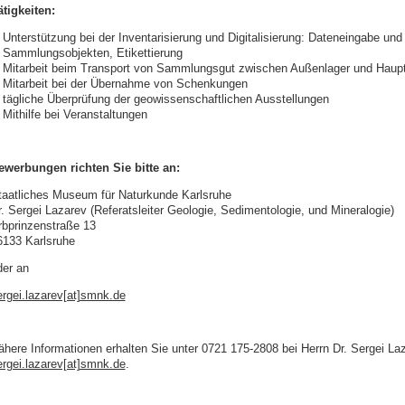
ätigkeiten:
Unterstützung bei der Inventarisierung und Digitalisierung: Dateneingabe und
Sammlungsobjekten, Etikettierung
Mitarbeit beim Transport von Sammlungsgut zwischen Außenlager und Haup
Mitarbeit bei der Übernahme von Schenkungen
tägliche Überprüfung der geowissenschaftlichen Ausstellungen
Mithilfe bei Veranstaltungen
ewerbungen richten Sie bitte an:
taatliches Museum für Naturkunde Karlsruhe
r. Sergei Lazarev (Referatsleiter Geologie, Sedimentologie, und Mineralogie)
rbprinzenstraße 13
6133 Karlsruhe
der an
ergei.lazarev[at]smnk.de
ähere Informationen erhalten Sie unter 0721 175-2808 bei Herrn Dr. Sergei La
ergei.lazarev[at]smnk.de
.