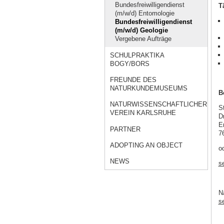
Bundesfreiwilligendienst
T
(m/w/d) Entomologie
Bundesfreiwilligendienst
(m/w/d) Geologie
Vergebene Aufträge
SCHULPRAKTIKA
BOGY/BORS
FREUNDE DES
NATURKUNDEMUSEUMS
B
NATURWISSENSCHAFTLICHER
S
VEREIN KARLSRUHE
D
E
PARTNER
7
ADOPTING AN OBJECT
o
NEWS
s
N
s