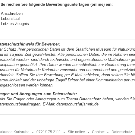
itte reichen Sie folgende Bewerbungsunterlagen (online) ein:
Anschreiben
Lebenslauf
Letztes Zeugnis
atenschutzhinweis für Bewerber:
er Schutz Ihrer persönlichen Daten ist dem Staatlichen Museum für Naturkund
nd ist zu jeder Zeit gewährleistet. Alle persönlichen Daten, die im Rahmen e
erarbeitet werden, sind durch technische und organisatorische Maßnahmen ge
anipulation geschützt. Ihre Daten werden ausschließlich zur Bearbeitung Ihre
useums für Naturkunde Karlsruhe verwendet und entsprechend den gesetzliche
ehandelt. Sollten Sie Ihre Bewerbung per E-Mail schicken, dann sollten Sie b
ertraulichkeit und der unbefugte Zugriff Dritter bei einer Kommunikation per u
usgeschlossen werden können.
ragen und Anregungen zum Datenschutz:
alls Sie Fragen oder Anregungen zum Thema Datenschutz haben, wenden Sie 
atenschutzbeauftragten. E-Mail:
datenschutz[at]smnk.de
urkunde Karlsruhe
0721/175 2111
Site notice
Contact
Datenschutz