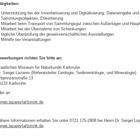
ätigkeiten:
Unterstützung bei der Inventarisierung und Digitalisierung: Dateneingabe und
Sammlungsobjekten, Etikettierung
Mitarbeit beim Transport von Sammlungsgut zwischen Außenlager und Haup
Mitarbeit bei der Übernahme von Schenkungen
tägliche Überprüfung der geowissenschaftlichen Ausstellungen
Mithilfe bei Veranstaltungen
ewerbungen richten Sie bitte an:
taatliches Museum für Naturkunde Karlsruhe
r. Sergei Lazarev (Referatsleiter Geologie, Sedimentologie, und Mineralogie)
rbprinzenstraße 13
6133 Karlsruhe
der an
ergei.lazarev[at]smnk.de
ähere Informationen erhalten Sie unter 0721 175-2808 bei Herrn Dr. Sergei La
ergei.lazarev[at]smnk.de
.