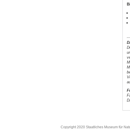
B
D
D
u
v
M
M
b
V
a
F
F
D
Copyright 2020 Staatliches Museum für Nat