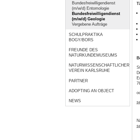
Bundesfreiwilligendienst
T
(m/w/d) Entomologie
Bundesfreiwilligendienst
(m/w/d) Geologie
Vergebene Aufträge
SCHULPRAKTIKA
BOGY/BORS
FREUNDE DES
NATURKUNDEMUSEUMS
B
NATURWISSENSCHAFTLICHER
S
VEREIN KARLSRUHE
D
E
PARTNER
7
ADOPTING AN OBJECT
o
NEWS
s
N
s