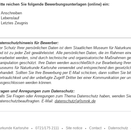
itte reichen Sie folgende Bewerbungsunterlagen (online) ein:
Anschreiben
Lebenslauf
Letztes Zeugnis
atenschutzhinweis für Bewerber:
er Schutz Ihrer persönlichen Daten ist dem Staatlichen Museum für Naturkund
nd ist zu jeder Zeit gewährleistet. Alle persönlichen Daten, die im Rahmen e
erarbeitet werden, sind durch technische und organisatorische Maßnahmen ge
anipulation geschützt. Ihre Daten werden ausschließlich zur Bearbeitung Ihre
useums für Naturkunde Karlsruhe verwendet und entsprechend den gesetzliche
ehandelt. Sollten Sie Ihre Bewerbung per E-Mail schicken, dann sollten Sie b
ertraulichkeit und der unbefugte Zugriff Dritter bei einer Kommunikation per u
usgeschlossen werden können.
ragen und Anregungen zum Datenschutz:
alls Sie Fragen oder Anregungen zum Thema Datenschutz haben, wenden Sie 
atenschutzbeauftragten. E-Mail:
datenschutz[at]smnk.de
urkunde Karlsruhe
0721/175 2111
Site notice
Contact
Datenschutz