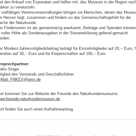
nd den Ankauf von Exponaten und helfen mit, das Museum in der Region noc
tärker zu verwurzeln.
n vielfältigen Vereinsveranstaltungen bringen sie Menschen, denen das Muse
m Herzen liegt, zusammen und fördern so das Gemeinschaftsgefühl für die
ache der Naturkunde.
er Förderverein ist als gemeinnützig anerkannt, Beiträge und Spenden können
n voller Höhe als Sonderausgaben in der Steuererklärung geltend gemacht
erden.
r Mindest-Jahresmitgliedsbeitrag beträgt für Einzelmitglieder auf 20,-- Euro, f
milien auf 30,-- Euro und für Körperschaften auf 100,-- Euro.
nsprechpartner:
eiko Singer
itglied des Vorstands und Geschäftsführer
-Mail: FNKEV
@
gmx
.
de
ier kommen Sie zur Website der Freunde des Naturkundemuseums:
ww.freunde-naturkundemuseum.de
ort finden Sie auch einen Aufnahmeantrag.