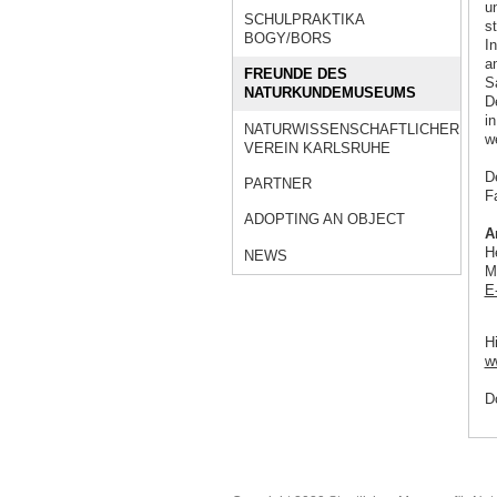
u
SCHULPRAKTIKA
s
BOGY/BORS
I
a
FREUNDE DES
S
NATURKUNDEMUSEUMS
D
i
NATURWISSENSCHAFTLICHER
w
VEREIN KARLSRUHE
De
PARTNER
Fa
ADOPTING AN OBJECT
A
H
NEWS
M
E
H
w
D