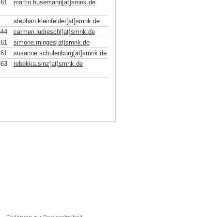
161
martin.husemann[at]smnk
.
de
stephan.kleinfelder[at]smnk
.
de
844
carmen.ludreschl[at]smnk
.
de
161
simone.minges[at]smnk
.
de
161
susanne.schulenburg[at]smnk
.
de
863
rebekka.sinz[at]smnk
.
de