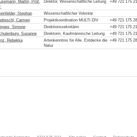
usemann, Martin, Prof.
Direktor, Wissenschaftliche Leitung
+49 721 175 2
.
leinfelder, Stephan
Wissenschaftlicher Volontär
udreschl, Carmen
Projektkoordination MULTI.DIV
+49 721 175 2
inges, Simone
Direktionssekretärin
+49 721 175 2
chulenburg, Susanne
Direktorin, Kaufmännische Leitung
+49 721 175 2
inz, Rebekka
Artenkenntnis für Alle. Entdecke die
+49 721 175 2
Natur