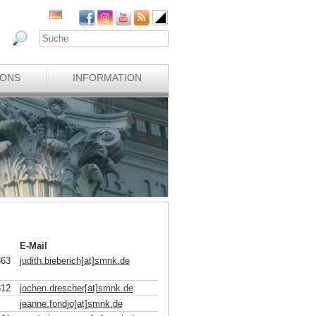
IONS
INFORMATION
E-Mail
863
judith.bieberich[at]smnk
.
de
812
jochen.drescher[at]smnk
.
de
jeanne.fondjo[at]smnk
.
de