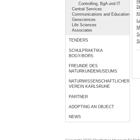
H
Controlling, BgA und IT
Dr
Central Services
K
Communications and Education
Geosciences
L
Life Sciences
M
Associates
S
TENDERS
S
SCHULPRAKTIKA
BOGY/BORS
FREUNDE DES
NATURKUNDEMUSEUMS
NATURWISSENSCHAFTLICHER
VEREIN KARLSRUHE
PARTNER
ADOPTING AN OBJECT
NEWS