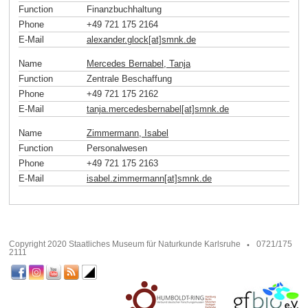
Function
Finanzbuchhaltung
Phone
+49 721 175 2164
E-Mail
alexander.glock[at]smnk
.
de
Name
Mercedes Bernabel, Tanja
Function
Zentrale Beschaffung
Phone
+49 721 175 2162
E-Mail
tanja.mercedesbernabel[at]smnk
.
de
Name
Zimmermann, Isabel
Function
Personalwesen
Phone
+49 721 175 2163
E-Mail
isabel.zimmermann[at]smnk
.
de
Copyright 2020 Staatliches Museum für Naturkunde Karlsruhe
0721/175
2111