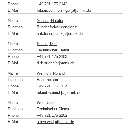
Phone
+49 721 175 2142
E-Mail
fabian.schmelzinger[at]smnk
.
de
Name
Schütz, Natalie
Function
Bundesfreiwilligendienst
E-Mail
natalie.schuetz[at]smnk
.
de
Name
Stichs, Dirk
Function
Technischer Dienst
Phone
+49 721 175 2103
E-Mail
dirk.stichs[at]smnk
.
de
Name
Wenrich, Roland
Function
Hausmeister
Phone
+49 721 175 2112
E-Mail
roland.wenrich[at]smnk
.
de
Name
Wolf, Ulrich
Function
Technischer Dienst
Phone
+49 721 175 2102
E-Mail
ulrich.wolf[at]smnk
.
de