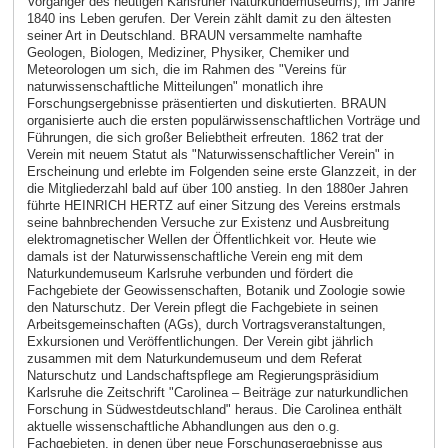
Vorgänger des heutigen Karlsruher Naturkundemuseums), im Jahre
1840 ins Leben gerufen. Der Verein zählt damit zu den ältesten
seiner Art in Deutschland. BRAUN versammelte namhafte
Geologen, Biologen, Mediziner, Physiker, Chemiker und
Meteorologen um sich, die im Rahmen des "Vereins für
naturwissenschaftliche Mitteilungen" monatlich ihre
Forschungsergebnisse präsentierten und diskutierten. BRAUN
organisierte auch die ersten populärwissenschaftlichen Vorträge und
Führungen, die sich großer Beliebtheit erfreuten. 1862 trat der
Verein mit neuem Statut als "Naturwissenschaftlicher Verein" in
Erscheinung und erlebte im Folgenden seine erste Glanzzeit, in der
die Mitgliederzahl bald auf über 100 anstieg. In den 1880er Jahren
führte HEINRICH HERTZ auf einer Sitzung des Vereins erstmals
seine bahnbrechenden Versuche zur Existenz und Ausbreitung
elektromagnetischer Wellen der Öffentlichkeit vor. Heute wie
damals ist der Naturwissenschaftliche Verein eng mit dem
Naturkundemuseum Karlsruhe verbunden und fördert die
Fachgebiete der Geowissenschaften, Botanik und Zoologie sowie
den Naturschutz. Der Verein pflegt die Fachgebiete in seinen
Arbeitsgemeinschaften (AGs), durch Vortragsveranstaltungen,
Exkursionen und Veröffentlichungen. Der Verein gibt jährlich
zusammen mit dem Naturkundemuseum und dem Referat
Naturschutz und Landschaftspflege am Regierungspräsidium
Karlsruhe die Zeitschrift "Carolinea – Beiträge zur naturkundlichen
Forschung in Südwestdeutschland" heraus. Die Carolinea enthält
aktuelle wissenschaftliche Abhandlungen aus den o.g.
Fachgebieten, in denen über neue Forschungsergebnisse aus