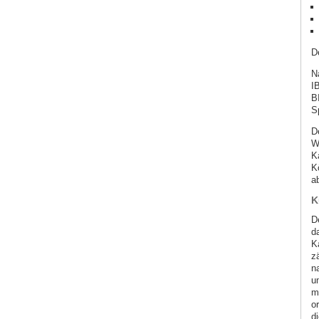
D
N
I
B
S
D
W
K
K
a
K
D
d
K
z
n
u
m
o
di