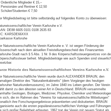
Ordentliche Mitglieder € 15,–
Pensionäre und Rentner € 12,50
Schüler/Studenten € 7,50
er Mitgliedsbeitrag ist bitte selbständig auf folgendes Konto zu überweisen:
aturwissenschaftlicher Verein Karlsruhe e.V.
BAN: DE88 6605 0101 0108 2635 83
IC: KARSDE66XXX
parkasse Karlsruhe
er Naturwissenschaftliche Verein Karlsruhe e. V. ist wegen Förderung der
issenschaft nach dem aktuellen Freistellungsbescheid des Finanzamtes
arlsruhe-Stadt nach § 5 Abs. 1 Nr. 9 des Körperschaftssteuergesetzes von de
örperschaftssteuer befreit. Mitgliedsbeiträge wie auch Spenden sind steuerlic
bsetzbar.
urze Historie des Naturwissenschaftlichen Vereins Karlsruhe e.V.
er Naturwissenschaftliche Verein wurde durch ALEXANDER BRAUN, den
amaligen Direktor des "Naturalienkabinetts" (dem Vorgänger des heutigen
arlsruher Naturkundemuseums), im Jahre 1840 ins Leben gerufen. Der Verein
ählt damit zu den ältesten seiner Art in Deutschland. BRAUN versammelte
amhafte Geologen, Biologen, Mediziner, Physiker, Chemiker und Meteorologe
m sich, die im Rahmen des "Vereins für naturwissenschaftliche Mitteilungen"
onatlich ihre Forschungsergebnisse präsentierten und diskutierten. BRAUN
rganisierte auch die ersten populärwissenschaftlichen Vorträge und Führungen
e sich großer Beliebtheit erfreuten. 1862 trat der Verein mit neuem Statut als