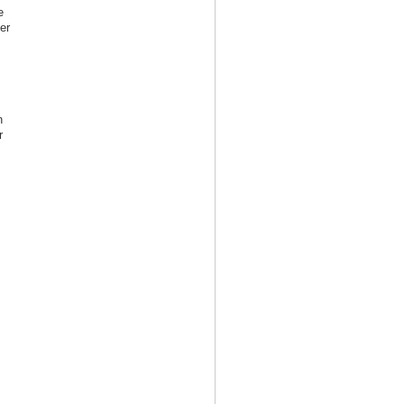
e
er
n
r