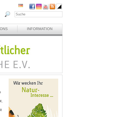
IONS
INFORMATION
n
t,
it