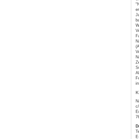
"
er
J
b
W
V
F
N
(
V
N
Z
S
A
F
i
K
N
c
E
7
D
T
E