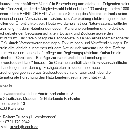
Naturwissenschaftlicher Verein" in Erscheinung und erlebte im Folgenden sein
ste Glanzzeit, in der die Mitgliederzahl bald auf über 100 anstieg. In den 1880
ahren führte HEINRICH HERTZ auf einer Sitzung des Vereins erstmals seine
ahnbrechenden Versuche zur Existenz und Ausbreitung elektromagnetischer
ellen der Öffentlichkeit vor. Heute wie damals ist der Naturwissenschaftliche
erein eng mit dem Naturkundemuseum Karlsruhe verbunden und fördert die
achgebiete der Geowissenschaften, Botanik und Zoologie sowie den
aturschutz. Der Verein pflegt die Fachgebiete in seinen Arbeitsgemeinschafte
AGs), durch Vortragsveranstaltungen, Exkursionen und Veröffentlichungen. De
erein gibt jährlich zusammen mit dem Naturkundemuseum und dem Referat
aturschutz und Landschaftspflege am Regierungspräsidium Karlsruhe die
eitschrift "Carolinea – Beiträge zur naturkundlichen Forschung in
üdwestdeutschland" heraus. Die Carolinea enthält aktuelle wissenschaftliche
bhandlungen aus den o.g. Fachgebieten, in denen über neue
orschungsergebnisse aus Südwestdeutschland, aber auch über die
nternationale Forschung des Naturkundemuseums berichtet wird.
ontakt
aturwissenschaftlicher Verein Karlsruhe e. V.
/o Staatliches Museum für Naturkunde Karlsruhe
rbprinzenstr. 13
6133 Karlsruhe
r. Robert Trusch
(1. Vorsitzender)
el.: 0721 175 2842
-Mail:
trusch
@
smnk
.
de