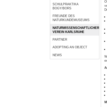
Ö
SCHULPRAKTIKA
ve
BOGY/BORS
D
FREUNDE DES
NATURKUNDEMUSEUMS
NATURWISSENSCHAFTLICHER
VEREIN KARLSRUHE
PARTNER
ADOPTING AN OBJECT
NEWS
W
e
A
M