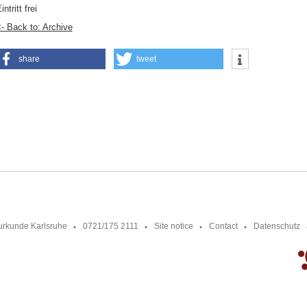
intritt frei
- Back to: Archive
share
tweet
urkunde Karlsruhe
0721/175 2111
Site notice
Contact
Datenschutz