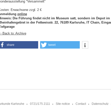
onderausstellung "Versammelt"
osten: Erwachsene zzgl. 2 €
Anmeldung
online
Hinweis: Die Führung findet nicht im Museum satt, sondern im Depot im
heinhafengebiet in der Fettweisstr. 22, 76189 Karlsruhe, IT Chain, Eing
iefgarage
- Back to: Archive
share
tweet
urkunde Karlsruhe
0721/175 2111
Site notice
Contact
Datenschutz