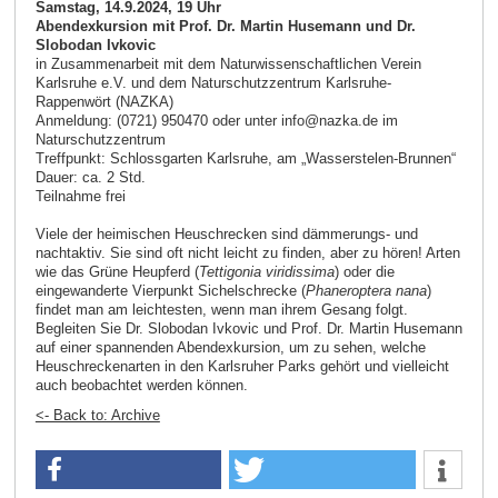
Samstag, 14.9.2024, 19 Uhr
Abendexkursion mit Prof. Dr. Martin Husemann und Dr.
Slobodan Ivkovic
in Zusammenarbeit mit dem Naturwissenschaftlichen Verein
Karlsruhe e.V. und dem Naturschutzzentrum Karlsruhe-
Rappenwört (NAZKA)
Anmeldung: (0721) 950470 oder unter info@nazka.de im
Naturschutzzentrum
Treffpunkt: Schlossgarten Karlsruhe, am „Wasserstelen-Brunnen“
Dauer: ca. 2 Std.
Teilnahme frei
Viele der heimischen Heuschrecken sind dämmerungs- und
nachtaktiv. Sie sind oft nicht leicht zu finden, aber zu hören! Arten
wie das Grüne Heupferd (
Tettigonia viridissima
) oder die
eingewanderte Vierpunkt Sichelschrecke (
Phaneroptera nana
)
findet man am leichtesten, wenn man ihrem Gesang folgt.
Begleiten Sie Dr. Slobodan Ivkovic und Prof. Dr. Martin Husemann
auf einer spannenden Abendexkursion, um zu sehen, welche
Heuschreckenarten in den Karlsruher Parks gehört und vielleicht
auch beobachtet werden können.
<- Back to: Archive