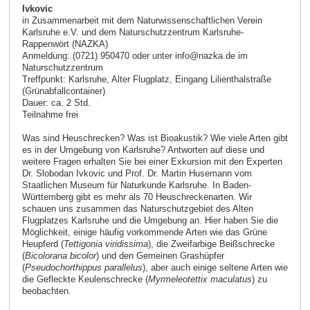
Ivkovic
in Zusammenarbeit mit dem Naturwissenschaftlichen Verein
Karlsruhe e.V. und dem Naturschutzzentrum Karlsruhe-
Rappenwört (NAZKA)
Anmeldung: (0721) 950470 oder unter info@nazka.de im
Naturschutzzentrum
Treffpunkt: Karlsruhe, Alter Flugplatz, Eingang Lilienthalstraße
(Grünabfallcontainer)
Dauer: ca. 2 Std.
Teilnahme frei
Was sind Heuschrecken? Was ist Bioakustik? Wie viele Arten gibt
es in der Umgebung von Karlsruhe? Antworten auf diese und
weitere Fragen erhalten Sie bei einer Exkursion mit den Experten
Dr. Slobodan Ivkovic und Prof. Dr. Martin Husemann vom
Staatlichen Museum für Naturkunde Karlsruhe. In Baden-
Württemberg gibt es mehr als 70 Heuschreckenarten. Wir
schauen uns zusammen das Naturschutzgebiet des Alten
Flugplatzes Karlsruhe und die Umgebung an. Hier haben Sie die
Möglichkeit, einige häufig vorkommende Arten wie das Grüne
Heupferd (
Tettigonia viridissima
), die Zweifarbige Beißschrecke
(
Bicolorana bicolor
) und den Gemeinen Grashüpfer
(
Pseudochorthippus parallelus
), aber auch einige seltene Arten wie
die Gefleckte Keulenschrecke (
Myrmeleotettix maculatus
) zu
beobachten.