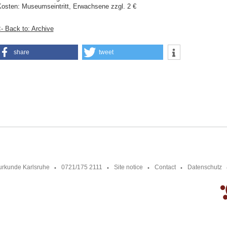
osten: Museumseintritt, Erwachsene zzgl. 2 €
- Back to: Archive
share
tweet
urkunde Karlsruhe
0721/175 2111
Site notice
Contact
Datenschutz