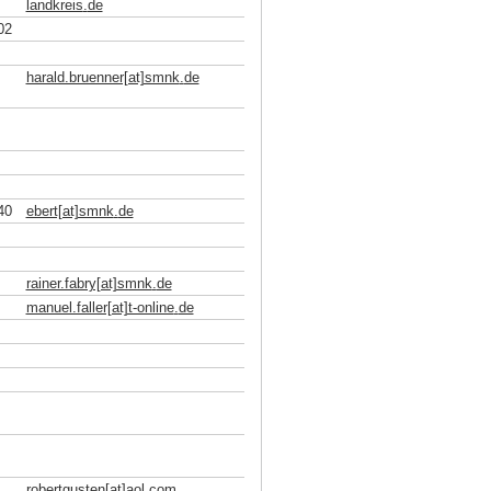
landkreis
.
de
02
harald.bruenner[at]smnk
.
de
40
ebert[at]smnk
.
de
rainer.fabry[at]smnk
.
de
manuel.faller[at]t-online
.
de
robertgusten[at]aol
.
com