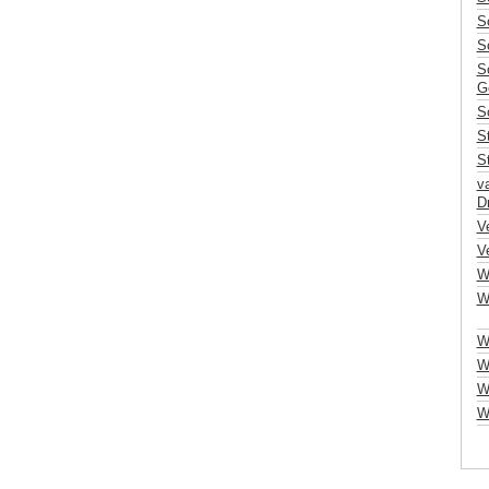
S
S
Sc
G
S
S
S
v
Dr
Ve
V
W
W
W
Wi
W
Wu