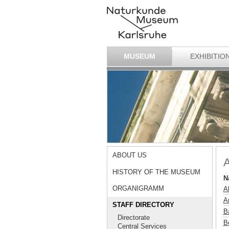
MUSEUM
EXHIBITIO
ABOUT US
A
HISTORY OF THE MUSEUM
N
ORGANIGRAMM
A
Ar
STAFF DIRECTORY
B
Directorate
B
Central Services