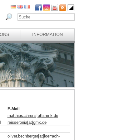
IONS
INFORMATION
E-Mail
matthias.ahrens[at]smnk
.
de
4
reisseronia[at]gmx
.
de
oliver.bechberger[at]loerrach-