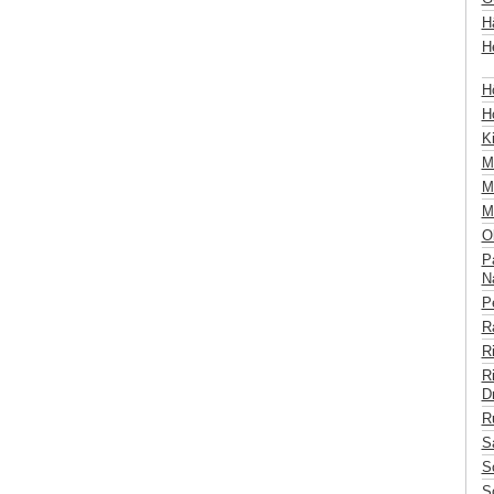
Hä
H
Hö
H
K
M
M
Mü
Ob
P
Na
Pe
Ra
R
Ri
Dr
R
S
S
S