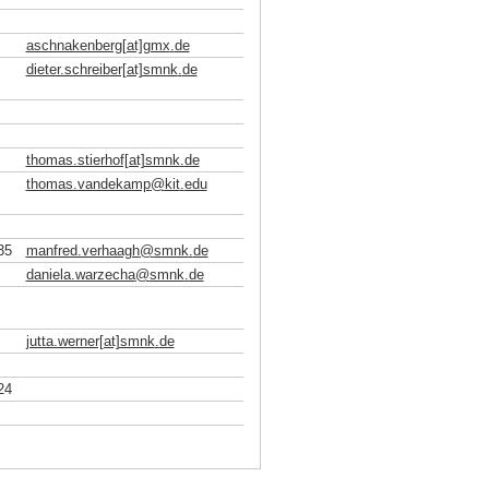
aschnakenberg[at]gmx
.
de
dieter.schreiber[at]smnk
.
de
thomas.stierhof[at]smnk
.
de
thomas.vandekamp
@
kit
.
edu
35
manfred.verhaagh
@
smnk
.
de
daniela.warzecha
@
smnk
.
de
jutta.werner[at]smnk
.
de
24