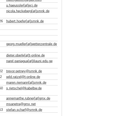
u.haeussler[at]ecj
.
de
nicola.heckeberg[at]smnk
.
de
26
hubert.hoefer[at]smnk
.
de
georg.mueller[at]wetterzentrale
.
de
dieter.oberle[at]t-online
.
de
narel.paniagua[at]iliauni.edu
.
ge
02
trevor.petney
@
smnk
.
de
2
wild.ratzel
@
t-online
.
de
maren.riemann[at]smnk
.
de
60
s.rietschel
@
kabelbw
.
de
annemarthe.rubner[at]gmx
.
de
msanetra
@
gmx
.
net
63
stefan.scharf
@
smnk
.
de