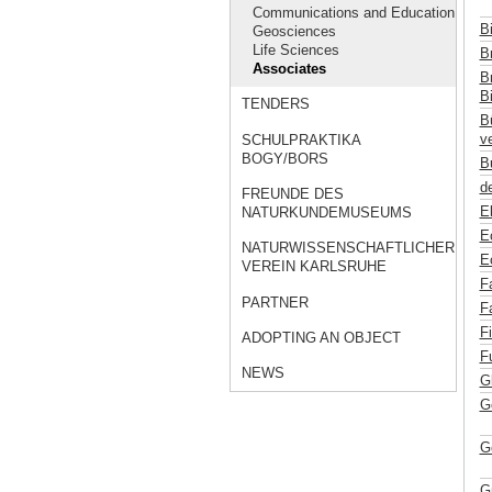
Communications and Education
B
Geosciences
Life Sciences
Br
Associates
Br
Bi
TENDERS
B
ve
SCHULPRAKTIKA
BOGY/BORS
B
de
FREUNDE DES
E
NATURKUNDEMUSEUMS
E
NATURWISSENSCHAFTLICHER
E
VEREIN KARLSRUHE
F
PARTNER
F
F
ADOPTING AN OBJECT
F
NEWS
G
G
G
G