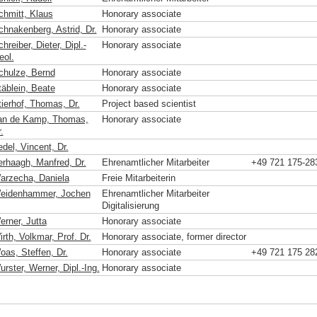
chmitt, Klaus
Honorary associate
chnakenberg, Astrid, Dr.
Honorary associate
hreiber, Dieter, Dipl.-
Honorary associate
eol.
chulze, Bernd
Honorary associate
täblein, Beate
Honorary associate
tierhof, Thomas, Dr.
Project based scientist
an de Kamp, Thomas,
Honorary associate
.
del, Vincent, Dr.
erhaagh, Manfred, Dr.
Ehrenamtlicher Mitarbeiter
+49 721 175-28
arzecha, Daniela
Freie Mitarbeiterin
eidenhammer, Jochen
Ehrenamtlicher Mitarbeiter
Digitalisierung
erner, Jutta
Honorary associate
rth, Volkmar, Prof. Dr.
Honorary associate, former director
oas, Steffen, Dr.
Honorary associate
+49 721 175 28
rster, Werner, Dipl.-Ing.
Honorary associate