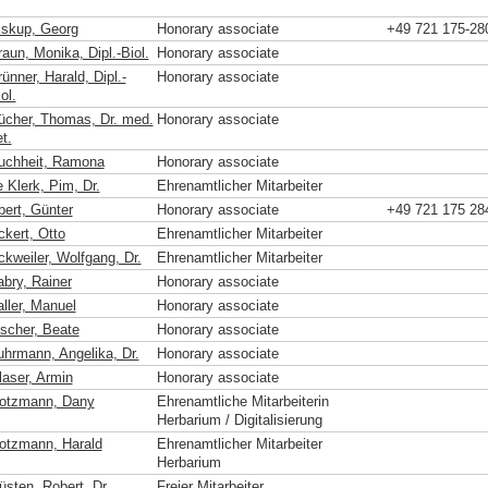
iskup, Georg
Honorary associate
+49 721 175-28
aun, Monika, Dipl.-Biol.
Honorary associate
ünner, Harald, Dipl.-
Honorary associate
ol.
ücher, Thomas, Dr. med.
Honorary associate
t.
uchheit, Ramona
Honorary associate
 Klerk, Pim, Dr.
Ehrenamtlicher Mitarbeiter
bert, Günter
Honorary associate
+49 721 175 28
ckert, Otto
Ehrenamtlicher Mitarbeiter
ckweiler, Wolfgang, Dr.
Ehrenamtlicher Mitarbeiter
abry, Rainer
Honorary associate
aller, Manuel
Honorary associate
ischer, Beate
Honorary associate
uhrmann, Angelika, Dr.
Honorary associate
laser, Armin
Honorary associate
otzmann, Dany
Ehrenamtliche Mitarbeiterin
Herbarium / Digitalisierung
otzmann, Harald
Ehrenamtlicher Mitarbeiter
Herbarium
üsten, Robert, Dr.
Freier Mitarbeiter