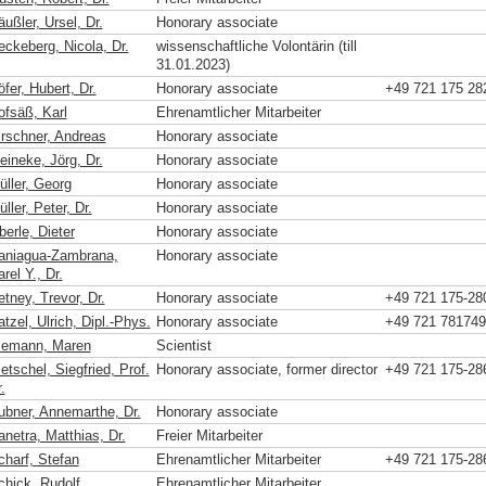
ußler, Ursel, Dr.
Honorary associate
eckeberg, Nicola, Dr.
wissenschaftliche Volontärin (till
31.01.2023)
fer, Hubert, Dr.
Honorary associate
+49 721 175 28
ofsäß, Karl
Ehrenamtlicher Mitarbeiter
irschner, Andreas
Honorary associate
eineke, Jörg, Dr.
Honorary associate
üller, Georg
Honorary associate
ller, Peter, Dr.
Honorary associate
erle, Dieter
Honorary associate
aniagua-Zambrana,
Honorary associate
rel Y., Dr.
tney, Trevor, Dr.
Honorary associate
+49 721 175-28
tzel, Ulrich, Dipl.-Phys.
Honorary associate
+49 721 781749
iemann, Maren
Scientist
etschel, Siegfried, Prof.
Honorary associate, former director
+49 721 175-28
.
ubner, Annemarthe, Dr.
Honorary associate
anetra, Matthias, Dr.
Freier Mitarbeiter
charf, Stefan
Ehrenamtlicher Mitarbeiter
+49 721 175-28
chick, Rudolf
Ehrenamtlicher Mitarbeiter