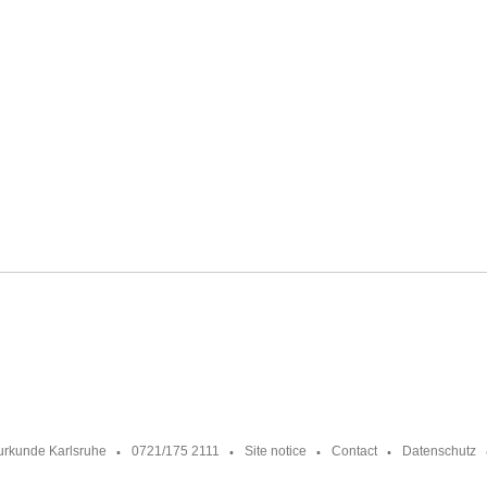
urkunde Karlsruhe
0721/175 2111
Site notice
Contact
Datenschutz