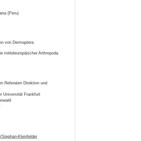
ana (Peru)
ion von Dermaptera
e mitteleuropäischer Arthropoda
en Referaten Direktion und
 Universität Frankfurt
onwald
t
e/Stephan-Kleinfelder