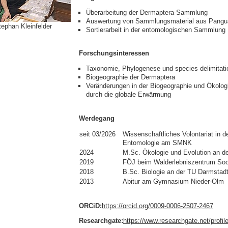
Überarbeitung der Dermaptera-Sammlung
Auswertung von Sammlungsmaterial aus Pangu
tephan Kleinfelder
Sortierarbeit in der entomologischen Sammlung
Forschungsinteressen
Taxonomie, Phylogenese und species delimitat
Biogeographie der Dermaptera
Veränderungen in der Biogeographie und Ökologi
durch die globale Erwärmung
Werdegang
seit 03/2026
Wissenschaftliches Volontariat in d
Entomologie am SMNK
2024
M.Sc. Ökologie und Evolution an der
2019
FÖJ beim Walderlebniszentrum So
2018
B.Sc. Biologie an der TU Darmstad
2013
Abitur am Gymnasium Nieder-Olm
ORCiD:
https://orcid.org/0009-0006-2507-2467
Researchgate:
https://www.researchgate.net/profil