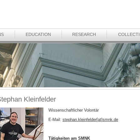
NS
EDUCATION
RESEARCH
COLLECT
tephan Kleinfelder
Wissenschaftlicher Volontär
E-Mail:
stephan.kleinfelder[at]smnk
.
de
Tätigkeiten am SMNK