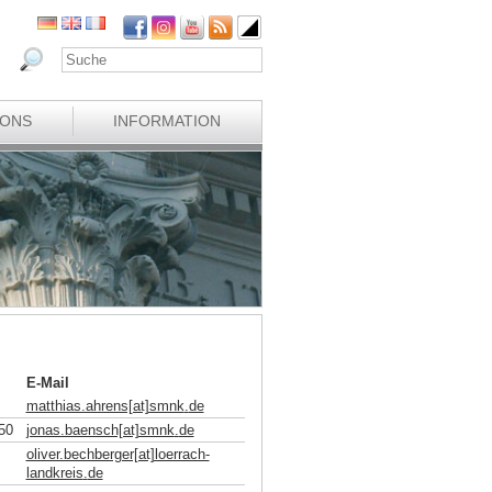
IONS
INFORMATION
E-Mail
matthias.ahrens[at]smnk
.
de
50
jonas.baensch[at]smnk
.
de
oliver.bechberger[at]loerrach-
landkreis
.
de