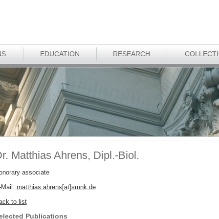
NS
EDUCATION
RESEARCH
COLLECT
r. Matthias Ahrens, Dipl.-Biol.
onorary associate
-Mail:
matthias.ahrens[at]smnk
.
de
ck to list
elected Publications