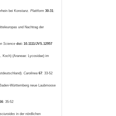
rhein bei Konstanz.
Plattform
30-31
:
itteleuropas und Nachtrag der
on Science
doi: 10.1111/JVS.12957
. Koch) (Araneae: Lycosidae) im
stdeutschland).
Carolinea
67
: 33-52
ür Baden-Württemberg neue Laubmoose
66
: 35-52
sciuroides
in der nördlichen