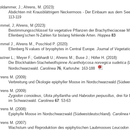
oldammer, J.; Ahrens, M. (2023):
Abdichten mit Krausblättrigem Neckermoos - Der Einbaum aus dem See
113-119
immel, J; Ahrens, M (2023):
Bestimmungsschlüssel für vegetative Pflanzen der Brachytheciaceae M
Ellenberg’schen N-Zahlen für bislang fehlende Arten.
Hoppea
83
immel J., Ahrens M., Poschlod P. (2020):
Ellenberg N values of bryophytes in Central Europe.
Journal of Vegetati
astner L.; Meyer F.; Gebhardt U.; Ahrens M.; Buse J.; Höfer H. (2018):
Die Blockhalden-Stachelwolfspinne
Acantholycosa norvegica sudetica
(L
Nordschwarzwald.
Carolinea
76
, Karlsruhe: 163-188
hrens M. (2009):
Verbreitung und Ökologie epiphyller Moose im Nordschwarzwald (Südwe
hrens M. (2009):
Zygodon conoideus
,
Ulota phyllantha
und
Habrodon perpusillus
, drei f
im Schwarzwald.
Carolinea
67
: 53-63
hrens M. (2008):
Epiphylle Moose im Nordschwarzwald (Südwestdeutschland).
Carolinea
hrens M. (2007):
Wachstum und Reproduktion des epiphytischen Laubmooses
Leucodon 