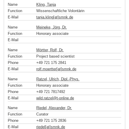
Name
Kling, Tanja
Function
Wissenschaftliche Volontärin
E-Mail
tanja.kling[at]smnk
.
de
Name
Meineke, Jörg, Dr.
Function
Honorary associate
E-Mail
Name
Mörtter, Rolf, Dr.
Function
Project based scientist
Phone
+49 721 175 2841
E-Mail
rolf.moertter[at]smnk
.
de
Name
Ratzel, Ulrich, Dipl.-Phys.
Function
Honorary associate
Phone
+49 721 7817492
E-Mail
wild.ratzel
@
t-online
.
de
Name
Riedel, Alexander, Dr.
Function
Curator
Phone
+49 721 175 2836
E-Mail
riedel[at]smnk
.
de