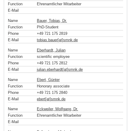
Function
Ehrenamtlicher Mitarbeiter
E-Mail
Name
Bauer, Tobias, Dr.
Function
PhD-Student
Phone
+49 721 175 2819
E-Mail
tobias.bauer[at]smnk
.
de
Name
Eberhardt, Julian
Function
scientific employee
Phone
+49 721 175 2812
E-Mail
julian.eberhardt[at]smnk
.
de
Name
Ebert, Günter
Function
Honorary associate
Phone
+49 721 175 2840
E-Mail
ebert[at]smnk
.
de
Name
Eckweiler, Wolfgang, Dr.
Function
Ehrenamtlicher Mitarbeiter
E-Mail