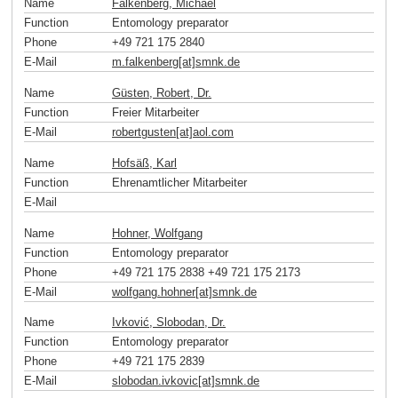
Name
Falkenberg, Michael
Function
Entomology preparator
Phone
+49 721 175 2840
E-Mail
m.falkenberg[at]smnk
.
de
Name
Güsten, Robert, Dr.
Function
Freier Mitarbeiter
E-Mail
robertgusten[at]aol
.
com
Name
Hofsäß, Karl
Function
Ehrenamtlicher Mitarbeiter
E-Mail
Name
Hohner, Wolfgang
Function
Entomology preparator
Phone
+49 721 175 2838 +49 721 175 2173
E-Mail
wolfgang.hohner[at]smnk
.
de
Name
Ivković, Slobodan, Dr.
Function
Entomology preparator
Phone
+49 721 175 2839
E-Mail
slobodan.ivkovic[at]smnk
.
de