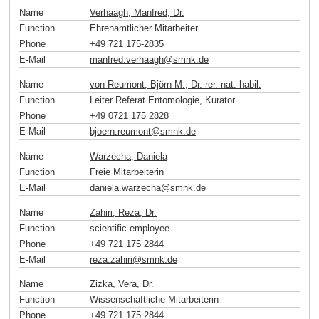
Name
Verhaagh, Manfred, Dr.
Function
Ehrenamtlicher Mitarbeiter
Phone
+49 721 175-2835
E-Mail
manfred.verhaagh
@
smnk
.
de
Name
von Reumont, Björn M., Dr. rer. nat. habil.
Function
Leiter Referat Entomologie, Kurator
Phone
+49 0721 175 2828
E-Mail
bjoern.reumont
@
smnk
.
de
Name
Warzecha, Daniela
Function
Freie Mitarbeiterin
E-Mail
daniela.warzecha
@
smnk
.
de
Name
Zahiri, Reza, Dr.
Function
scientific employee
Phone
+49 721 175 2844
E-Mail
reza.zahiri
@
smnk
.
de
Name
Zizka, Vera, Dr.
Function
Wissenschaftliche Mitarbeiterin
Phone
+49 721 175 2844