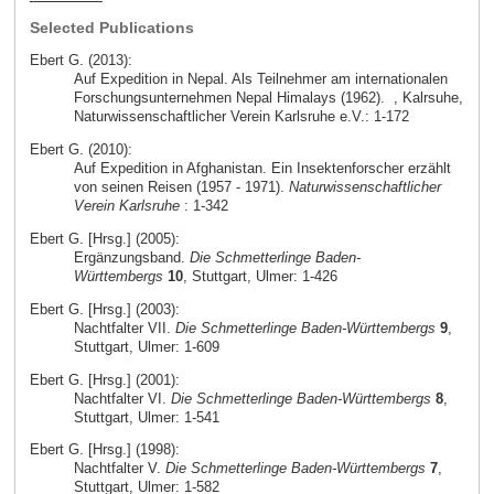
Selected Publications
Ebert G. (2013):
Auf Expedition in Nepal. Als Teilnehmer am internationalen
Forschungsunternehmen Nepal Himalays (1962).
, Kalrsuhe,
Naturwissenschaftlicher Verein Karlsruhe e.V.: 1-172
Ebert G. (2010):
Auf Expedition in Afghanistan. Ein Insektenforscher erzählt
von seinen Reisen (1957 - 1971).
Naturwissenschaftlicher
Verein Karlsruhe
: 1-342
Ebert G. [Hrsg.] (2005):
Ergänzungsband.
Die Schmetterlinge Baden-
Württembergs
10
, Stuttgart, Ulmer: 1-426
Ebert G. [Hrsg.] (2003):
Nachtfalter VII.
Die Schmetterlinge Baden-Württembergs
9
,
Stuttgart, Ulmer: 1-609
Ebert G. [Hrsg.] (2001):
Nachtfalter VI.
Die Schmetterlinge Baden-Württembergs
8
,
Stuttgart, Ulmer: 1-541
Ebert G. [Hrsg.] (1998):
Nachtfalter V.
Die Schmetterlinge Baden-Württembergs
7
,
Stuttgart, Ulmer: 1-582