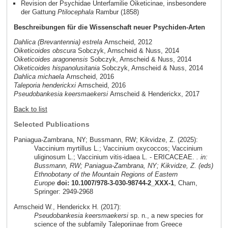
Revision der Psychidae Unterfamilie Oiketicinae, insbesondere
der Gattung
Ptilocephala
Rambur (1858)
Beschreibungen für die Wissenschaft neuer Psychiden-Arten
Dahlica (Brevantennia) estrela
Arnscheid, 2012
Oiketicoides obscura
Sobczyk, Arnscheid & Nuss, 2014
Oiketicoides aragonensis
Sobczyk, Arnscheid & Nuss, 2014
Oiketicoides hispanolusitania
Sobczyk, Arnscheid & Nuss, 2014
Dahlica michaela
Arnscheid, 2016
Taleporia henderickxi
Arnscheid, 2016
Pseudobankesia keersmaekersi
Arnscheid & Henderickx, 2017
Back to list
Selected Publications
Paniagua-Zambrana, NY; Bussmann, RW; Kikvidze, Z. (2025):
Vaccinium myrtillus L.; Vaccinium oxycoccos; Vaccinium
uliginosum L.; Vaccinium vitis-idaea L. - ERICACEAE.
. in:
Bussmann, RW; Paniagua-Zambrana, NY; Kikvidze, Z. (eds)
Ethnobotany of the Mountain Regions of Eastern
Europe
doi: 10.1007/978-3-030-98744-2_XXX-1
, Cham,
Springer: 2949-2968
Arnscheid W., Henderickx H. (2017):
Pseudobankesia keersmaekersi
sp. n., a new species for
science of the subfamily Taleporiinae from Greece