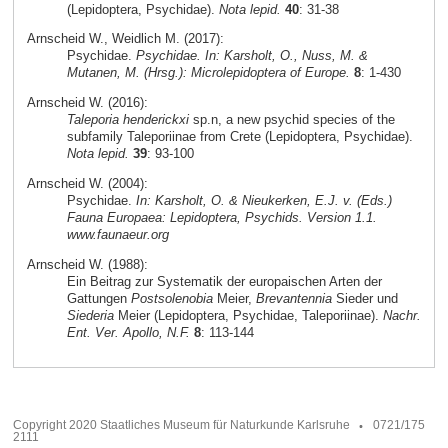
(Lepidoptera, Psychidae).
Nota lepid.
40
: 31-38
Arnscheid W., Weidlich M. (2017):
Psychidae.
Psychidae. In: Karsholt, O., Nuss, M. &
Mutanen, M. (Hrsg.): Microlepidoptera of Europe.
8
: 1-430
Arnscheid W. (2016):
Taleporia henderickxi
sp.n, a new psychid species of the
subfamily Taleporiinae from Crete (Lepidoptera, Psychidae).
Nota lepid.
39
: 93-100
Arnscheid W. (2004):
Psychidae.
In: Karsholt, O. & Nieukerken, E.J. v. (Eds.)
Fauna Europaea: Lepidoptera, Psychids. Version 1.1.
www.faunaeur.org
Arnscheid W. (1988):
Ein Beitrag zur Systematik der europaischen Arten der
Gattungen
Postsolenobia
Meier,
Brevantennia
Sieder und
Siederia
Meier (Lepidoptera, Psychidae, Taleporiinae).
Nachr.
Ent. Ver. Apollo, N.F.
8
: 113-144
Copyright 2020 Staatliches Museum für Naturkunde Karlsruhe
0721/175
2111