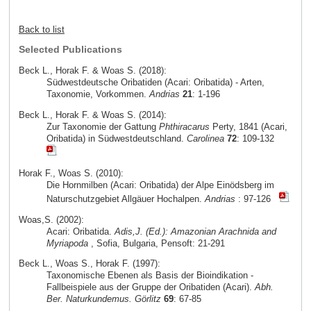
Back to list
Selected Publications
Beck L., Horak F. & Woas S. (2018):
Südwestdeutsche Oribatiden (Acari: Oribatida) - Arten,
Taxonomie, Vorkommen.
Andrias
21
: 1-196
Beck L., Horak F. & Woas S. (2014):
Zur Taxonomie der Gattung
Phthiracarus
Perty, 1841 (Acari,
Oribatida) in Südwestdeutschland.
Carolinea
72
: 109-132
Horak F., Woas S. (2010):
Die Hornmilben (Acari: Oribatida) der Alpe Einödsberg im
Naturschutzgebiet Allgäuer Hochalpen.
Andrias
: 97-126
Woas,S. (2002):
Acari: Oribatida.
Adis,J. (Ed.): Amazonian Arachnida and
Myriapoda
, Sofia, Bulgaria, Pensoft: 21-291
Beck L., Woas S., Horak F. (1997):
Taxonomische Ebenen als Basis der Bioindikation -
Fallbeispiele aus der Gruppe der Oribatiden (Acari).
Abh.
Ber. Naturkundemus. Görlitz
69
: 67-85