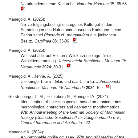
Naturkundemuseum Karlsruhe.
Natur im Museum
15
: 65-68
Manegold, A. (2025):
NS-verfolgungsbedingt entzogenes Kulturgut in den
Sammlungen des Naturkundemuseums Karlsruhe – eine
Perlmuschel
Pinctada
cf.
margaritifera
aus jüdischem
Besitz.
Carolinea
83
: 33-36
Manegold, A. (2025):
Wolfsschädel auf Reisen / Wildkatzenbelege für die
Wirbeltiersammlung.
Jahresbericht Staatliches Museum für
Naturkunde
2024
: 30-31
Manegold, A., Jenne, A. (2025):
Eierkriege, Eier im Glas und das Ei im Ei.
Jahresbericht
Staatliches Museum für Naturkunde
2024
: 6-9
Gerstenberger L. M., Heckeberg N., Manegold A. (2024):
Identification of tiger subspecies based on craniometrics,
morphological characters and geometric morphometrics..
97th Annual Meeting of the German Society of Mammalian
Biology (Deutsche Gesellschaft für Säugetierkunde e.V.) -
General Information and Abstracts
: 22
Manegold A. (2024):
An improbable gorilla odyssey.
97th Annual Meeting of the