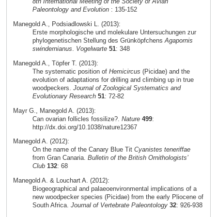
8th International Meeting of the Society of Avian
Paleontology and Evolution
: 135-152
Manegold A., Podsiadlowski L. (2013):
Erste morphologische und molekulare Untersuchungen zur
phylogenetischen Stellung des Grünköpfchens
Agapornis
swindernianus
.
Vogelwarte
51
: 348
Manegold A., Töpfer T. (2013):
The systematic position of
Hemicircus
(Picidae) and the
evolution of adaptations for drilling and climbing up in true
woodpeckers.
Journal of Zoological Systematics and
Evolutionary Research
51
: 72-82
Mayr G., Manegold A. (2013):
Can ovarian follicles fossilize?.
Nature
499
:
http://dx.doi.org/10.1038/nature12367
Manegold A. (2012):
On the name of the Canary Blue Tit
Cyanistes teneriffae
from Gran Canaria.
Bulletin of the British Ornithologists’
Club
132
: 68
Manegold A. & Louchart A. (2012):
Biogeographical and palaeoenvironmental implications of a
new woodpecker species (Picidae) from the early Pliocene of
South Africa.
Journal of Vertebrate Paleontology
32
: 926-938