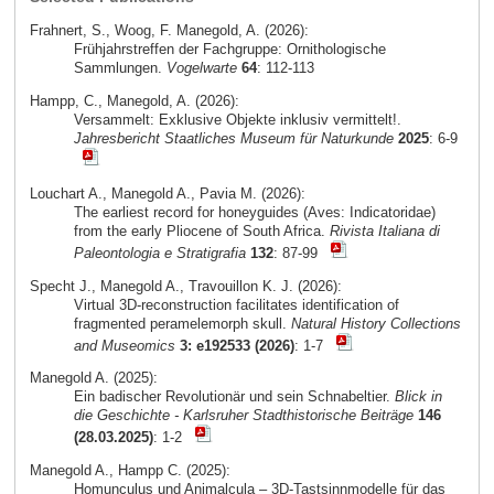
Frahnert, S., Woog, F. Manegold, A. (2026):
Frühjahrstreffen der Fachgruppe: Ornithologische
Sammlungen.
Vogelwarte
64
: 112-113
Hampp, C., Manegold, A. (2026):
Versammelt: Exklusive Objekte inklusiv vermittelt!.
Jahresbericht Staatliches Museum für Naturkunde
2025
: 6-9
Louchart A., Manegold A., Pavia M. (2026):
The earliest record for honeyguides (Aves: Indicatoridae)
from the early Pliocene of South Africa.
Rivista Italiana di
Paleontologia e Stratigrafia
132
: 87-99
Specht J., Manegold A., Travouillon K. J. (2026):
Virtual 3D-reconstruction facilitates identification of
fragmented peramelemorph skull.
Natural History Collections
and Museomics
3: e192533 (2026)
: 1-7
Manegold A. (2025):
Ein badischer Revolutionär und sein Schnabeltier.
Blick in
die Geschichte - Karlsruher Stadthistorische Beiträge
146
(28.03.2025)
: 1-2
Manegold A., Hampp C. (2025):
Homunculus und Animalcula – 3D-Tastsinnmodelle für das