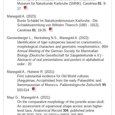
Museum für Naturkunde Karlsruhe (SMNK).
Carolinea
81
: 9-
17
Manegold A. (2023):
Bunte Schädel im Naturkundemuseum Karlsruhe - Die
Schädelsammlung von Wilhelm Thiersch (1881 - 1912).
Carolinea
81
: 19-35
Gerstenberger L., Heckeberg N.S., Manegold A. (2022):
Identification of tiger subspecies based on craniometrics,
morphological characters and geometric morphometrics.
95th
Annual Meeting of the German Society for Mammalian
Biology (Deutsche Gesellschaft für Säugetierkunde e.V.) -
Abstracts of oral presentations and posters in alphabetical
order
: 20
Manegold A., Hutterer R. (2021):
First substantial evidence for Old World vultures
(Aegypiinae, Accipitridae) from the early Palaeolithic and
Iberomaurusian of Morocco.
Paläontologische Zeitschrift
95
:
503-514
Mayr G., Manegold A. (2021):
On the comparative morphology of the juvenile avian skull:
An assessment of squamosal shape across avian higher-
level taxa.
Anatomical Record
304
, published online
09.09.2020, DOI: 10.1002/ar.24504: 845-859