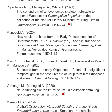
Prŷs-Jones R.P., Manegold A., White J. (2021):
The conundrum of an overlooked skeleton referable to
Imperial Woodpecker
Campephilus imperialis
in the
collection of the Natural History Museum at Tring.
British
Ornithologists' Bulletin
141
: 66-74
Manegold A. (2020):
New results on birds from the Early Pleistocene site of
Untermassfeld.
In: R.-D. Kahlke (ed.). The Pleistocene of
Untermassfeld near Meiningen (Thüringen, Germany), Part
4
, Mainz, Verlag des Römisch-Germanischen
Zentralmuseums: 1159-1167
Mayr G., Bochenski Z.B., Tomek T., Wertz K., Bienkowska-Wasiluk
M., Manegold A. (2020):
Skeletons from the early Oligocene of Poland fill a significant
temporal gap in the fossil record of upupiform birds (hoopoes
and allies).
Historical Biology
32
: 1163-1175
Verhaagh M., Manegold A. (2020):
Neue Abhängigkeiten im Museum - die Alkoholsammlung.
Natur und Museum
10
: 23-27
Manegold, A. (2019):
Vielfraß (
Gulo gulo
).
Für Euch! 30 Jahre Stiftung Hirsch -
Kulturförderung in Karlsruhe
, Staatliche Kunsthalle