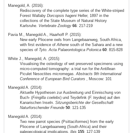
Manegold, A. (2016):
Rediscovery of the complete type series of the White-striped
Forest Wallaby
Dorcopsis hageni
Heller, 1897 in the
collections of the State Museum of Natural History
Karlsruhe.
Vertebrate Zoology
66
: 217-219
Pavia M., Manegold A., Haarhoff P. (2015):
New early Pliocene owls from Langebaanweg, South Africa,
with first evidence of
Athene
south of the Sahara and a new
species of
Tyto
.
Acta Palaeontologica Polonica
60
: 815-828
White J., Manegold, A. (2015):
Visualising the osteology of wet preserved specimens using
micro-computed tomography: a trial run for the Antillean
Piculet Nesoctites micromegas.
Abstracts 9th International
Conference of European Bird Curators
, Moscow: 101
Manegold A. (2014):
Aktuelle Hypothesen zur Ausbreitung und Einnischung von
Buch- (
Fringilla coelebs
) und Teydefink (
F. teydea
) auf den
Kanarischen Inseln.
Sitzungsberichte der Gesellschaft
Naturforschender Freunde
50
: 121-135
Manegold A. (2014):
Two new parrot species (Psittaciformes) from the early
Pliocene of Langebaanweg (South Africa) and their
paleoecological implications.
Ibis
155
: 127-139