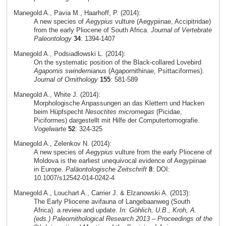
Manegold A., Pavia M., Haarhoff, P. (2014):
A new species of
Aegypius
vulture (Aegypiinae, Accipitridae)
from the early Pliocene of South Africa.
Journal of Vertebrate
Paleontology
34
: 1394-1407
Manegold A., Podsiadlowski L. (2014):
On the systematic position of the Black-collared Lovebird
Agapornis swindernianus
(Agapornithinae, Psittaciformes).
Journal of Ornithology
155
: 581-589
Manegold A., White J. (2014):
Morphologische Anpassungen an das Klettern und Hacken
beim Hüpfspecht
Nesoctites micromegas
(Picidae,
Piciformes) dargestellt mit Hilfe der Computertomografie.
Vogelwarte
52
: 324-325
Manegold A., Zelenkov N. (2014):
A new species of
Aegypius
vulture from the early Pliocene of
Moldova is the earliest unequivocal evidence of Aegypiinae
in Europe.
Paläontologische Zeitschrift
8
: DOI:
10.1007/s12542-014-0242-4
Manegold A., Louchart A., Carrier J. & Elzanowski A. (2013):
The Early Pliocene avifauna of Langebaanweg (South
Africa): a review and update.
In: Göhlich, U.B., Kroh, A.
(eds.) Paleornithological Research 2013 – Proceedings of the