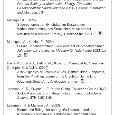
German Society of Mammalian Biology (Deutsche
Gesellschaft für Säugetierkunde e.V.) - General Information
and Abstracts
: 34
Manegold A. (2024):
Sägerochenrostren (Pristidae) im Bestand der
Wirbeltiersammlung des Staatlichen Museums für
Naturkunde Karlsruhe (SMNK).
Carolinea
82
: 111-117
Manegold, A., Kiszler, F. (2024):
Für die Schausammlung - Wie entsteht ein Vogelpräparat?.
Jahresbericht Staatliches Museum für Naturkunde
2023
: 10-
13
Pavia M., Braga J., Delfino M., Kgasi L., Manegold A., Steininger
C., Zipfel B. & Val A. (2024):
A new species of Lovebird (Aves, Psittaculidae,
Agapornis
)
from the Plio-Pleistocene of the Cradle of Humankind
(Gauteng, South Africa).
Geobios
online
Johnson, K. R., Owens, I. F. P., the Global Collection Group (2023):
A global approach for natural history museum collections.
Science
379
: 1192-1194
Lessmann N. & Manegold A. (2023):
Historische Belege für sehr große Leistenkrokodile
(
Crocodylus porosus
) aus Indonesien am Staatlichen