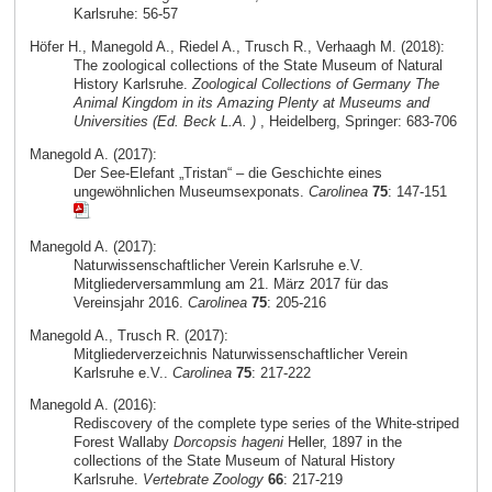
Karlsruhe: 56-57
Höfer H., Manegold A., Riedel A., Trusch R., Verhaagh M. (2018):
The zoological collections of the State Museum of Natural
History Karlsruhe.
Zoological Collections of Germany The
Animal Kingdom in its Amazing Plenty at Museums and
Universities (Ed. Beck L.A. )
, Heidelberg, Springer: 683-706
Manegold A. (2017):
Der See-Elefant „Tristan“ – die Geschichte eines
ungewöhnlichen Museumsexponats.
Carolinea
75
: 147-151
Manegold A. (2017):
Naturwissenschaftlicher Verein Karlsruhe e.V.
Mitgliederversammlung am 21. März 2017 für das
Vereinsjahr 2016.
Carolinea
75
: 205-216
Manegold A., Trusch R. (2017):
Mitgliederverzeichnis Naturwissenschaftlicher Verein
Karlsruhe e.V..
Carolinea
75
: 217-222
Manegold A. (2016):
Rediscovery of the complete type series of the White-striped
Forest Wallaby
Dorcopsis hageni
Heller, 1897 in the
collections of the State Museum of Natural History
Karlsruhe.
Vertebrate Zoology
66
: 217-219