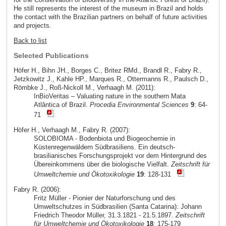
He still represents the interest of the museum in Brazil and holds
the contact with the Brazilian partners on behalf of future activities
and projects.
Back to list
Selected Publications
Höfer H., Bihn JH., Borges C., Britez RMd., Brandl R., Fabry R.,
Jetzkowitz J., Kahle HP., Marques R., Ottermanns R., Paulsch D.,
Römbke J., Roß-Nickoll M., Verhaagh M. (2011):
InBioVeritas – Valuating nature in the southern Mata
Atlântica of Brazil.
Procedia Environmental Sciences
9
: 64-
71
Höfer H., Verhaagh M., Fabry R. (2007):
SOLOBIOMA - Bodenbiota und Biogeochemie in
Küstenregenwäldern Südbrasiliens. Ein deutsch-
brasilianisches Forschungsprojekt vor dem Hintergrund des
Übereinkommens über die biologische Vielfalt.
Zeitschrift für
Umweltchemie und Ökotoxikologie
19
: 128-131
Fabry R. (2006):
Fritz Müller - Pionier der Naturforschung und des
Umweltschutzes in Südbrasilien (Santa Catarina): Johann
Friedrich Theodor Müller, 31.3.1821 - 21.5.1897.
Zeitschrift
für Umweltchemie und Ökotoxikologie
18
: 175-179