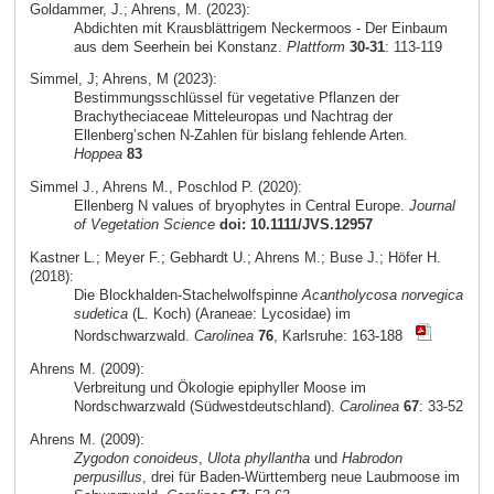
Goldammer, J.; Ahrens, M. (2023):
Abdichten mit Krausblättrigem Neckermoos - Der Einbaum
aus dem Seerhein bei Konstanz.
Plattform
30-31
: 113-119
Simmel, J; Ahrens, M (2023):
Bestimmungsschlüssel für vegetative Pflanzen der
Brachytheciaceae Mitteleuropas und Nachtrag der
Ellenberg’schen N-Zahlen für bislang fehlende Arten.
Hoppea
83
Simmel J., Ahrens M., Poschlod P. (2020):
Ellenberg N values of bryophytes in Central Europe.
Journal
of Vegetation Science
doi: 10.1111/JVS.12957
Kastner L.; Meyer F.; Gebhardt U.; Ahrens M.; Buse J.; Höfer H.
(2018):
Die Blockhalden-Stachelwolfspinne
Acantholycosa norvegica
sudetica
(L. Koch) (Araneae: Lycosidae) im
Nordschwarzwald.
Carolinea
76
, Karlsruhe: 163-188
Ahrens M. (2009):
Verbreitung und Ökologie epiphyller Moose im
Nordschwarzwald (Südwestdeutschland).
Carolinea
67
: 33-52
Ahrens M. (2009):
Zygodon conoideus
,
Ulota phyllantha
und
Habrodon
perpusillus
, drei für Baden-Württemberg neue Laubmoose im