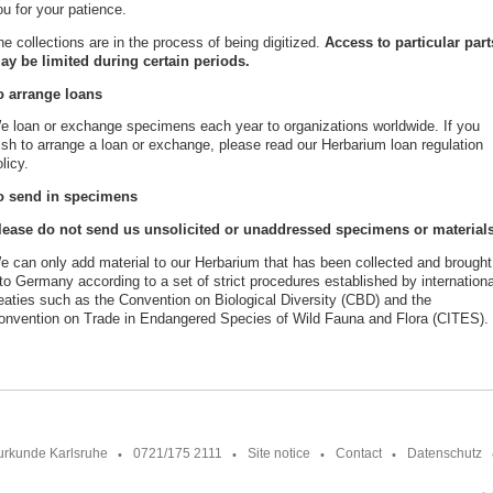
u for your patience.
e collections are in the process of being digitized.
Access to particular part
ay be limited during certain periods.
o arrange loans
e loan or exchange specimens each year to organizations worldwide. If you
ish to arrange a loan or exchange, please read our Herbarium loan regulation
licy.
o send in specimens
lease do not send us unsolicited or unaddressed specimens or materials
e can only add material to our Herbarium that has been collected and brought
to Germany according to a set of strict procedures established by internationa
reaties such as the Convention on Biological Diversity (CBD) and the
onvention on Trade in Endangered Species of Wild Fauna and Flora (CITES)
urkunde Karlsruhe
0721/175 2111
Site notice
Contact
Datenschutz