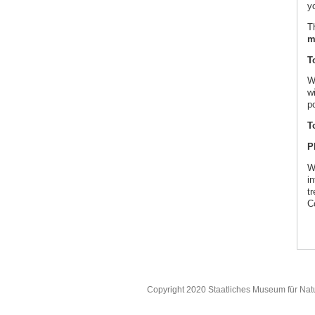
yo
Th
m
T
W
w
po
T
P
W
in
t
C
Copyright 2020 Staatliches Museum für Nat