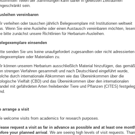
estimmten Teilen der Sammlungen kann daher in gewissen Zeiträumen
ingeschränkt sein.
usleihen vereinbaren
ir verleihen oder tauschen jährlich Belegexemplare mit Institutionen weltweit
us. Wenn Sie eine Ausleihe oder einen Austausch vereinbaren möchten, lesen
ie bitte zunächst unsere Richtlinien für Herbarium-Ausleihen.
elegexemplare einsenden
itte senden Sie uns keine unaufgefordert zugesandten oder nicht adressierten
elegexemplare oder Materialien zu.
ir können unserem Herbarium ausschließlich Material hinzufügen, das gemäß
en strengen Verfahren gesammelt und nach Deutschland eingeführt wurde,
elche durch internationale Abkommen wie das Übereinkommen über die
iologische Vielfalt (CBD) und das Übereinkommen über den internationalen
andel mit gefährdeten Arten freilebender Tiere und Pflanzen (CITES) festgeleg
nd.
o arrange a visit
e welcome visits from academics for research purposes.
lease request a visit as far in advance as possible and
at least one mont
efore your planned arrival
. We are seeing high levels of visit requests. Tha