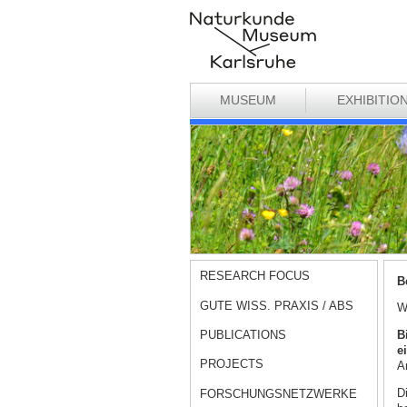
MUSEUM
EXHIBITIO
RESEARCH FOCUS
B
GUTE WISS. PRAXIS / ABS
W
PUBLICATIONS
B
e
PROJECTS
A
D
FORSCHUNGSNETZWERKE