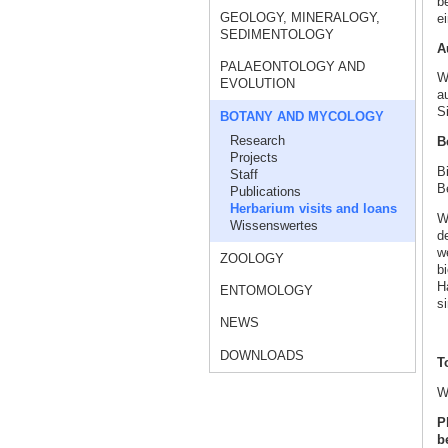
b
GEOLOGY, MINERALOGY,
e
SEDIMENTOLOGY
A
PALAEONTOLOGY AND
W
EVOLUTION
a
S
BOTANY AND MYCOLOGY
Research
B
Projects
B
Staff
B
Publications
Herbarium visits and loans
W
Wissenswertes
d
w
ZOOLOGY
b
H
ENTOMOLOGY
si
NEWS
DOWNLOADS
T
W
P
b