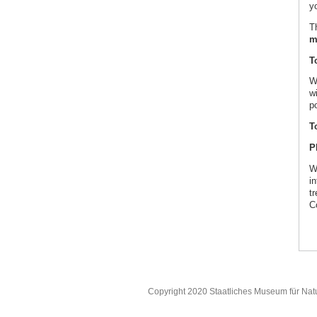
yo
Th
m
T
W
w
po
T
P
W
in
t
C
Copyright 2020 Staatliches Museum für Nat