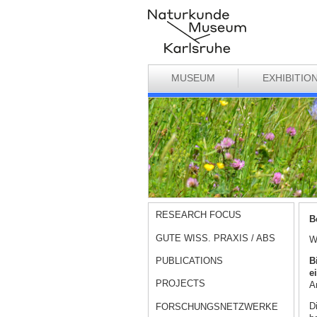
MUSEUM
EXHIBITIO
RESEARCH FOCUS
B
GUTE WISS. PRAXIS / ABS
W
PUBLICATIONS
B
e
PROJECTS
A
D
FORSCHUNGSNETZWERKE