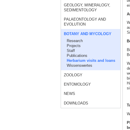
b
GEOLOGY, MINERALOGY,
e
SEDIMENTOLOGY
A
PALAEONTOLOGY AND
W
EVOLUTION
a
S
BOTANY AND MYCOLOGY
Research
B
Projects
B
Staff
B
Publications
Herbarium visits and loans
W
Wissenswertes
d
w
ZOOLOGY
b
H
ENTOMOLOGY
si
NEWS
DOWNLOADS
T
W
P
b