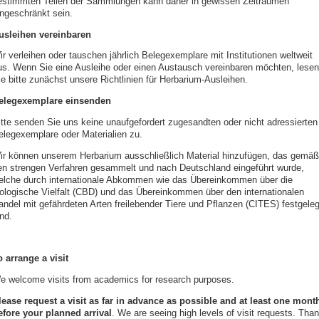
estimmten Teilen der Sammlungen kann daher in gewissen Zeiträumen
ingeschränkt sein.
usleihen vereinbaren
ir verleihen oder tauschen jährlich Belegexemplare mit Institutionen weltweit
us. Wenn Sie eine Ausleihe oder einen Austausch vereinbaren möchten, lesen
ie bitte zunächst unsere Richtlinien für Herbarium-Ausleihen.
elegexemplare einsenden
itte senden Sie uns keine unaufgefordert zugesandten oder nicht adressierten
elegexemplare oder Materialien zu.
ir können unserem Herbarium ausschließlich Material hinzufügen, das gemäß
en strengen Verfahren gesammelt und nach Deutschland eingeführt wurde,
elche durch internationale Abkommen wie das Übereinkommen über die
iologische Vielfalt (CBD) und das Übereinkommen über den internationalen
andel mit gefährdeten Arten freilebender Tiere und Pflanzen (CITES) festgeleg
nd.
o arrange a visit
e welcome visits from academics for research purposes.
lease request a visit as far in advance as possible and
at least one mont
efore your planned arrival
. We are seeing high levels of visit requests. Tha