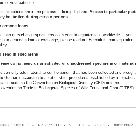
u for your patience.
e collections are in the process of being digitized.
Access to particular part
ay be limited during certain periods.
o arrange loans
e loan or exchange specimens each year to organizations worldwide. If you
ish to arrange a loan or exchange, please read our Herbarium loan regulation
licy.
o send in specimens
lease do not send us unsolicited or unaddressed specimens or materials
e can only add material to our Herbarium that has been collected and brought
to Germany according to a set of strict procedures established by internationa
reaties such as the Convention on Biological Diversity (CBD) and the
onvention on Trade in Endangered Species of Wild Fauna and Flora (CITES)
urkunde Karlsruhe
0721/175 2111
Site notice
Contact
Datenschutz