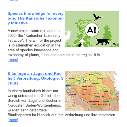
Species knowledge for every
one. The Karlsruhe Taxonom
y Initiative
A new project started in autumn
2022: the "Karlsruher Taxonomy
Initiative". The aim of the project
is to strengthen education in the
area of species knowledge and
taxonomy of plants, fungi and animals in the region. It is...
[more]
Bläulinge an Jagst und Koc
her: Verbreitung, Ökologie, S
chutz
In einem faunistisch bisher nur
wenig untersuchten Gebiet, dem
Bereich von Jagst und Kocher im
Nordosten Baden-Württembergs,
wurden zehn gefährdete
Bläulingsarten im Hinblick auf ihre Verbreitung und ihre regionalen...
[more]