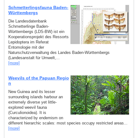
Schmetterlingsfauna Baden-
Württembergs
Die Landesdatenbank
Schmetterlinge Baden-
Württembergs (LDS-BW) ist ein
Kooperationsprojekt des Ressorts
Lepidoptera im Referat
Entomologie mit der
Naturschutzverwaltung des Landes Baden-Württembergs
(Landesanstalt für Umwelt,...
[more]
Weevils of the Papuan Regio
n
New Guinea and its lesser
surrounding islands harbour an
extremely diverse yet little-
explored weevil fauna
(Curculionoidea). It is
characterized by endemism on
different hierarchic scales: most species occupy restricted areas...
[more]