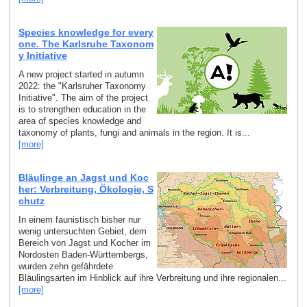
Species knowledge for every
one. The Karlsruhe Taxonom
y Initiative
A new project started in autumn
2022: the "Karlsruher Taxonomy
Initiative". The aim of the project
is to strengthen education in the
area of species knowledge and
taxonomy of plants, fungi and animals in the region. It is...
[more]
Bläulinge an Jagst und Koc
her: Verbreitung, Ökologie, S
chutz
In einem faunistisch bisher nur
wenig untersuchten Gebiet, dem
Bereich von Jagst und Kocher im
Nordosten Baden-Württembergs,
wurden zehn gefährdete
Bläulingsarten im Hinblick auf ihre Verbreitung und ihre regionalen...
[more]