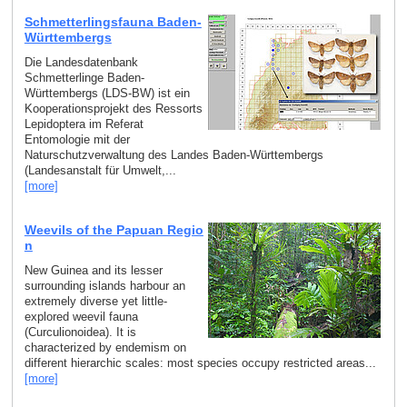
Schmetterlingsfauna Baden-
Württembergs
Die Landesdatenbank
Schmetterlinge Baden-
Württembergs (LDS-BW) ist ein
Kooperationsprojekt des Ressorts
Lepidoptera im Referat
Entomologie mit der
Naturschutzverwaltung des Landes Baden-Württembergs
(Landesanstalt für Umwelt,...
[more]
Weevils of the Papuan Regio
n
New Guinea and its lesser
surrounding islands harbour an
extremely diverse yet little-
explored weevil fauna
(Curculionoidea). It is
characterized by endemism on
different hierarchic scales: most species occupy restricted areas...
[more]